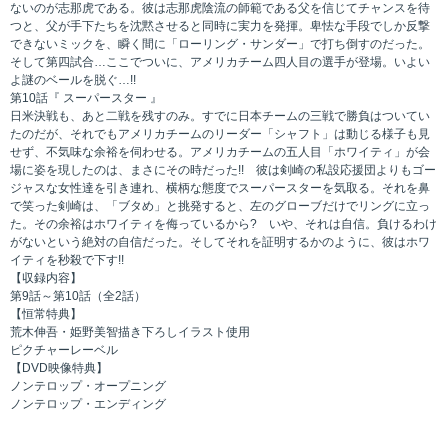
ないのが志那虎である。彼は志那虎陰流の師範である父を信じてチャンスを待
つと、父が手下たちを沈黙させると同時に実力を発揮。卑怯な手段でしか反撃
できないミックを、瞬く間に「ローリング・サンダー」で打ち倒すのだった。
そして第四試合…ここでついに、アメリカチーム四人目の選手が登場。いよい
よ謎のベールを脱ぐ…!!
第10話『 スーパースター 』
日米決戦も、あと二戦を残すのみ。すでに日本チームの三戦で勝負はついてい
たのだが、それでもアメリカチームのリーダー「シャフト」は動じる様子も見
せず、不気味な余裕を伺わせる。アメリカチームの五人目「ホワイティ」が会
場に姿を現したのは、まさにその時だった!! 彼は剣崎の私設応援団よりもゴー
ジャスな女性達を引き連れ、横柄な態度でスーパースターを気取る。それを鼻
で笑った剣崎は、「ブタめ」と挑発すると、左のグローブだけでリングに立っ
た。その余裕はホワイティを侮っているから? いや、それは自信。負けるわけ
がないという絶対の自信だった。そしてそれを証明するかのように、彼はホワ
イティを秒殺で下す!!
【収録内容】
第9話～第10話（全2話）
【恒常特典】
荒木伸吾・姫野美智描き下ろしイラスト使用
ピクチャーレーベル
【DVD映像特典】
ノンテロップ・オープニング
ノンテロップ・エンディング