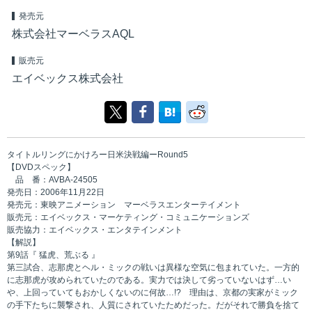
発売元
株式会社マーベラスAQL
販売元
エイベックス株式会社
タイトルリングにかけろー日米決戦編ーRound5
【DVDスペック】
品 番：AVBA-24505
発売日：2006年11月22日
発売元：東映アニメーション マーベラスエンターテイメント
販売元：エイベックス・マーケティング・コミュニケーションズ
販売協力：エイベックス・エンタテインメント
【解説】
第9話『 猛虎、荒ぶる 』
第三試合、志那虎とヘル・ミックの戦いは異様な空気に包まれていた。一方的
に志那虎が攻められていたのである。実力では決して劣っていないはず…い
や、上回っていてもおかしくないのに何故…!? 理由は、京都の実家がミック
の手下たちに襲撃され、人質にされていたためだった。だがそれで勝負を捨て