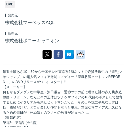
DVD
発売元
株式会社マーベラスAQL
販売元
株式会社ポニーキャニオン
毎週土曜あさ10：30から全国テレビ東京系6局ネットで絶賛放送中の『週刊少
年ジャンプ』の超人気マフィア激闘コメディー「家庭教師ヒットマンREBOR
N！」のDVDリリースがついにスタート!!
【ストーリー】
何もかもダメダメな中学生・沢田綱吉…通称ツナの前に現れた謎の赤ん坊家庭
教師・リボーン。なんとその正体はツナをマフィアの10代目のボスとして教育
するためにイタリアから来たヒットマンだった！その日を境に平凡な日常は一
転！物騒だけど、どこか楽しい仲間も次々と現れ、立派なマフィアのボスにな
るための毎日が「死ぬ気」のツナへの教育が始まった…。
【収録内容】
第1話～第4話（全4話）