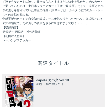
て速そうなカートに迫り、抜き去らんとするほどの快走を見せた。そのカート
に乗っていたのは、東日本ジュニアカート王者・源 奈臣。そして、奈臣とカペ
タの走りを見守っていた奈臣の母親・源 奈々子は、カペタに公式のカートレー
スへの参戦を勧める。
父親手製のカートで自身初の公式レース参戦を決意したカペタ。公式戦という
未知の領域で、その走りの資質をさらに研ぎすましてゆく・・・。
【収録内容】
第49話～第52話 （全4話収録）
【初回封入特典】
レーシングステッカー
関連タイトル
capeta カペタ Vol.13
発売日：2007年1月31日