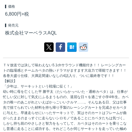
価格
6,800円+税
発売元
株式会社マーベラスAQL
ＴＶ放送では決して味わえない5.1chサラウンド機能付き！！ レーシングカー
トの臨場感とチームカペタの熱いドラマがますます大迫力で堪能できます！！
各巻大盛り仕様、大満足間違いなしの4話入り、ついに最終巻です！！
【解説】
「少年は、サーキットという戦場に征く！」
幼い時に母を亡くした平 勝平太（たいらかっぺいた・通称カペタ）は、仕事が
忙しい父に対して気丈にふるまうものの、退屈な日々を過ごす小学4年生。カペ
タの唯一のあこがれといえばかっこいいクルマ……。そんなある日、父は仕事
先で捨てられていた材料を持ち帰り手製のレーシングカートを完成させカペタ
に与えた。早速走らせにいったサーキットで、実はそのカートはフレームが曲
がったままのまっすぐに走らないシロモノであることにカペタたちは気づく。
しかし持ち前のやさしさと智力をもってして、カペタはそのカートを乗りこな
し普通に走ることに成功する。それどころか同じサーキットを走っていた極め