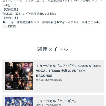
ストームチーム「ジェネシス」を、小烏丸の傘下におくと!!。その申し出に、イ
ッキは…!?
【収録話数】
Trick:21～22およびTV未放送Special Trick
【声の出演】
◆イッキ：鎌刈健太◆リンゴ：伊瀬茉莉也◆アギト＆アキト：菊地こころ◆カ
ズ：KENN
関連タイトル
ミュージカル『エア･ギア』 Chara & Team
VOCAL 1 Team 小鳥丸 VS Team
BACCHUS
発売日：2007年4月25日
ミュージカル『エア･ギア』
発売日：2007年4月25日