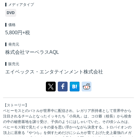
メディアタイプ
DVD
価格
5,800円+税
発売元
株式会社マーベラスAQL
販売元
エイベックス・エンタテインメント株式会社
【ストーリー】
ベヒーモスとのバトルが世界中に配信され、レガリア所持者として世界中から
注目されるチームとなったイッキたち「小烏丸」は、コロ爺（校長）から校舎
の中の秘密基地を譲り受け、子供のようにはしゃいでいた。その頃シムカは、
ベヒーモス戦で見たイッキの姿を思い浮かべながら決意する。トロパイオンの
頂上に居座る『やつら』を倒すためだけにシムカが育て上げた史上最強のメガ