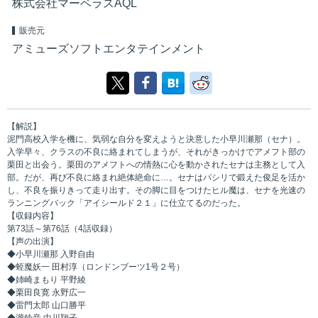
株式会社マーベラスAQL
販売元
アミューズソフトエンタテインメント
【解説】
泥門高校入学を機に、気弱な自分を変えようと決意した小早川瀬那（セナ）。
入学早々、クラスの不良に絡まれてしまうが、それがきっかけでアメフト部の
栗田と出会う。栗田のアメフトへの情熱に心を動かされたセナは主務として入
部。だが、再び不良に絡まれ絶体絶命に…。セナはパシリで鍛えた俊足を活か
し、不良を振りきって走り出す。その脚に目をつけたヒル魔は、セナを光速の
ランニングバック「アイシールド２１」に仕立てるのだった。
【収録内容】
第73話～第76話（4話収録）
【声の出演】
◆小早川瀬那 入野自由
◆蛭魔妖一 田村淳（ロンドンブーツ1号２号）
◆姉崎まもり 平野綾
◆栗田良寛 永野広一
◆雷門太郎 山口勝平