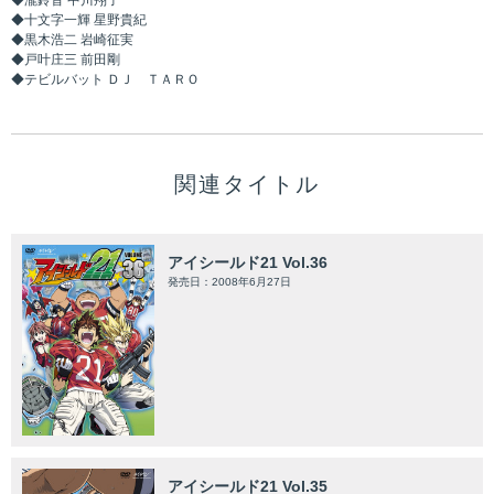
◆瀧鈴音 中川翔子
◆十文字一輝 星野貴紀
◆黒木浩二 岩崎征実
◆戸叶庄三 前田剛
◆テビルバット ＤＪ ＴＡＲＯ
関連タイトル
アイシールド21 Vol.36
発売日：2008年6月27日
アイシールド21 Vol.35