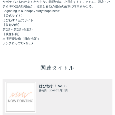
かボケているのかよくわからない義理の妹、小日向すもも。さらに、悪友・ハ
チ＆準や謎の転校生が、雄真と春姫の運命の歯車に拍車をかける。
Beginning to our happy story “happiness”
【公式サイト】
はぴねす！公式サイト
【収録内容】
第5話～第6話 (全2話）
【映像特典】
出演声優映像（日向裕羅)）
ノンテロップOP＆ED
関連タイトル
はぴねす！ Vol.6
発売日：2007年5月25日