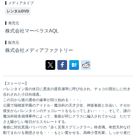
メディアタイプ
レンタルDVD
発売元
株式会社マーベラスAQL
販売元
株式会社メディアファクトリー
【ストーリー】
バレンタイン前の休日に悪友の渡良瀬準に呼び出され、チョコの買出しに付き
合わされた小日向雄真。
この日から彼の運命の歯車が回り始める・・・。
公園で瑞穂坂学園のアイドル・魔法科の天才少女、神坂春姫と出会い。ナゼか
彼女からバレンタインのチョコレートをもらってしまい・・・。そして、謎の
魔法科校舎崩壊事件によって、春姫が同じクラスに編入されてからは、ただで
さえ騒がしい毎日がエスカレートする。
春姫に対抗意識バリバリの『歩く災害スプリンクラー』柊杏璃。奇想天外な行
動でまわりを困惑させる・・・もとい驚かせる、高峰小雪先輩。しっかり者だ