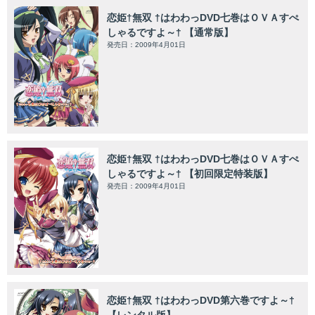
恋姫†無双 †はわわっDVD七巻はＯＶＡすぺ
しゃるですよ～† 【通常版】
発売日：2009年4月01日
恋姫†無双 †はわわっDVD七巻はＯＶＡすぺ
しゃるですよ～† 【初回限定特装版】
発売日：2009年4月01日
恋姫†無双 †はわわっDVD第六巻ですよ～†