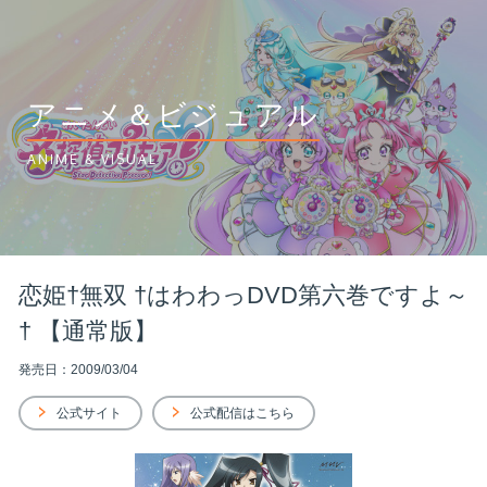
アニメ＆ビジュアル
ANIME & VISUAL
恋姫†無双 †はわわっDVD第六巻ですよ～
† 【通常版】
発売日：2009/03/04
公式サイト
公式配信はこちら