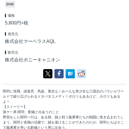
DVD
価格
5,800円+税
発売元
株式会社マーベラスAQL
販売元
株式会社ポニーキャニオン
関羽に張飛、諸葛亮、馬超、黄忠も！みーんな美少女な三国志のパラレルワー
ルドで繰り広げられるドタバタコメディ！ポロリもあるけど、ホロリもある
よ！
【ストーリー】
第十一席 関羽、劉備と出会うのこと
野宿をした関羽一行は、ある朝、賊と戦う義勇軍たちの戦闘に巻き込まれてし
まう。関羽と張飛の活躍で、賊を退けることができたのだが、関羽たちはそこ
で義勇軍を率いる劉備という男に出会う。