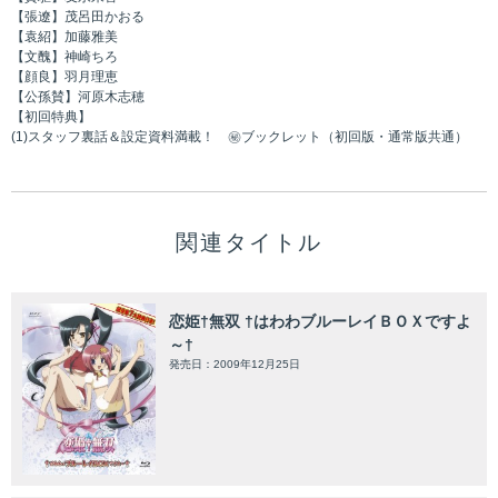
【張遼】茂呂田かおる
【袁紹】加藤雅美
【文醜】神崎ちろ
【顔良】羽月理恵
【公孫賛】河原木志穂
【初回特典】
(1)スタッフ裏話＆設定資料満載！ ㊙ブックレット（初回版・通常版共通）
関連タイトル
恋姫†無双 †はわわブルーレイＢＯＸですよ
～†
発売日：2009年12月25日