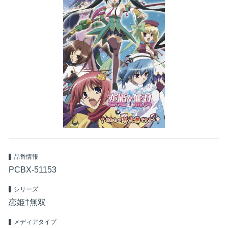
品番情報
PCBX-51153
シリーズ
恋姫†無双
メディアタイプ