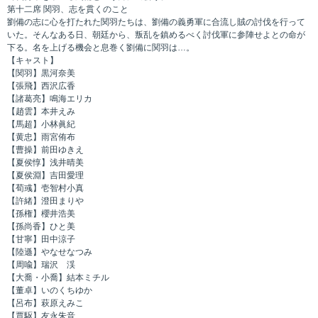
第十二席 関羽、志を貫くのこと
劉備の志に心を打たれた関羽たちは、劉備の義勇軍に合流し賊の討伐を行って
いた。そんなある日、朝廷から、叛乱を鎮めるべく討伐軍に参陣せよとの命が
下る。名を上げる機会と息巻く劉備に関羽は…。
【キャスト】
【関羽】黒河奈美
【張飛】西沢広香
【諸葛亮】鳴海エリカ
【趙雲】本井えみ
【馬超】小林眞紀
【黄忠】雨宮侑布
【曹操】前田ゆきえ
【夏侯惇】浅井晴美
【夏侯淵】吉田愛理
【荀彧】壱智村小真
【許緒】澄田まりや
【孫権】櫻井浩美
【孫尚香】ひと美
【甘寧】田中涼子
【陸遜】やなせなつみ
【周喩】瑞沢 渓
【大喬・小喬】結本ミチル
【董卓】いのくちゆか
【呂布】萩原えみこ
【賈駆】友永朱音