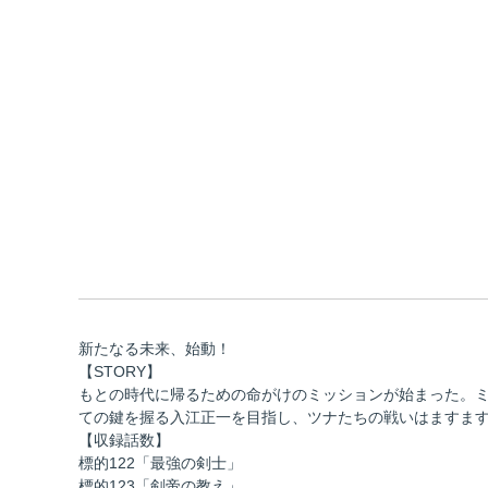
新たなる未来、始動！
【STORY】
もとの時代に帰るための命がけのミッションが始まった。
ての鍵を握る入江正一を目指し、ツナたちの戦いはますま
【収録話数】
標的122「最強の剣士」
標的123「剣帝の教え」