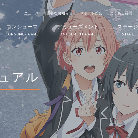
ニュース
重要なお知らせ
サポート総合
よくある質問
コンシューマ
アミューズメント
ステー
CONSUMER GAME
AMUSEMENT GAME
STAGE
ュアル