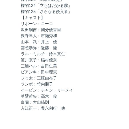
標的124「立ちはだかる霧」
標的125「さらなる侵入者」
【キャスト】
リボーン：ニーコ
沢田綱吉：國分優香里
獄寺隼人：市瀬秀和
山本 武：井上 優
雲雀恭弥：近藤 隆
ラル・ミルチ：鈴木真仁
笹川京子：稲村優奈
三浦ハル：吉田仁美
ビアンキ：田中理恵
フゥ太：三瓶由布子
ランボ：竹内順子
イーピン：チャン・リーメイ
草壁哲矢：高木 俊
白蘭：大山鎬則
入江正一：豊永利行 他