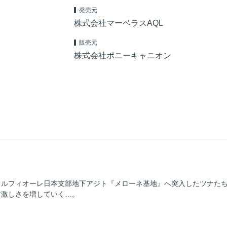
発売元
株式会社マーベラスAQL
販売元
株式会社ポニーキャニオン
ミルフィオーレ日本支部地下アジト『メローネ基地』へ突入したツナた
す激しさを増していく…。