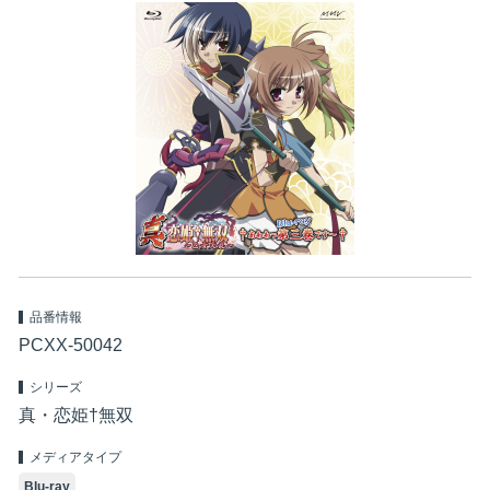
品番情報
PCXX-50042
シリーズ
真・恋姫†無双
メディアタイプ
Blu-ray