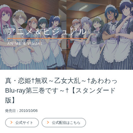
アニメ＆ビジュアル
ANIME & VISUAL
真・恋姫†無双～乙女大乱～†あわわっ
Blu-ray第三巻です～†【スタンダード
版】
発売日：2010/10/06
公式サイト
公式配信はこちら