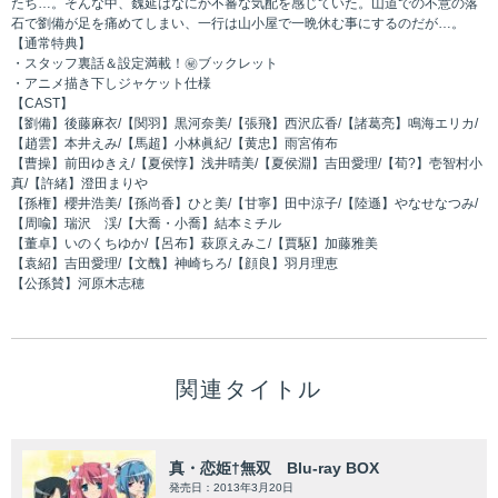
たち…。そんな中、魏延はなにか不審な気配を感じていた。山道での不意の落
石で劉備が足を痛めてしまい、一行は山小屋で一晩休む事にするのだが…。
【通常特典】
・スタッフ裏話＆設定満載！㊙ブックレット
・アニメ描き下しジャケット仕様
【CAST】
【劉備】後藤麻衣/【関羽】黒河奈美/【張飛】西沢広香/【諸葛亮】鳴海エリカ/
【趙雲】本井えみ/【馬超】小林眞紀/【黄忠】雨宮侑布
【曹操】前田ゆきえ/【夏侯惇】浅井晴美/【夏侯淵】吉田愛理/【荀?】壱智村小
真/【許緒】澄田まりや
【孫権】櫻井浩美/【孫尚香】ひと美/【甘寧】田中涼子/【陸遜】やなせなつみ/
【周喩】瑞沢 渓/【大喬・小喬】結本ミチル
【董卓】いのくちゆか/【呂布】萩原えみこ/【賈駆】加藤雅美
【袁紹】吉田愛理/【文醜】神崎ちろ/【顔良】羽月理恵
【公孫賛】河原木志穂
関連タイトル
真・恋姫†無双 Blu-ray BOX
発売日：2013年3月20日