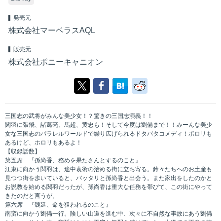
発売元
株式会社マーベラスAQL
販売元
株式会社ポニーキャニオン
三国志の武将がみんな美少女！？驚きの三国志演義！！
関羽に張飛、諸葛亮、馬超、黄忠も！そして今度は劉備まで！！みーんな美少
女な三国志のパラレルワールドで繰り広げられるドタバタコメディ！ポロリも
あるけど、ホロリもあるよ！
【収録話数】
第五席 『孫尚香、務めを果たさんとするのこと』
江東に向かう関羽は、途中袁術の治める街に立ち寄る。鈴々たちへのお土産も
見つつ街を歩いていると、バッタリと孫尚香と出会う。また家出をしたのかと
お説教を始める関羽だったが、孫尚香は重大な任務を帯びて、この街にやって
きたのだと言うが。
第六席 『魏延、命を狙われるのこと』
南蛮に向かう劉備一行。険しい山道を進む中、次々に不自然な事故にあう劉備