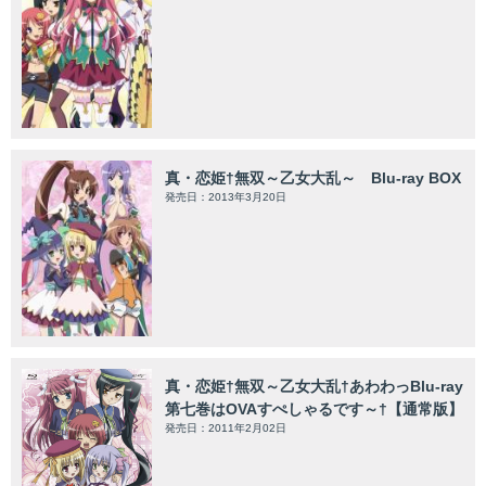
真・恋姫†無双～乙女大乱～ Blu-ray BOX
発売日：2013年3月20日
真・恋姫†無双～乙女大乱†あわわっBlu-ray
第七巻はOVAすぺしゃるです～†【通常版】
発売日：2011年2月02日