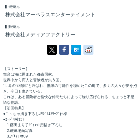
発売元
株式会社マーベラスエンターテイメント
販売元
株式会社メディアファクトリー
【ストーリー】
舞台は海に囲まれた都市国家。
世界中から商人と冒険者が集う国。
“世界の宝物庫”と呼ばれ、無限の可能性を秘めたこの町で、多くの人々が夢を抱
き、今日も生きている。
これは、ある冒険者と愉快な仲間たちによって繰り広げられる、ちょっと不思
議な物語。
【初回特典】
●こ～ちゃ描き下ろしｵﾘｼﾞﾅﾙｽﾘｰﾌﾞ仕様
●ｶｰﾄﾞ4枚ｾｯﾄ
1.藤田まり子ｼﾞｬｹｯﾄ用描き下ろし
2.厳選場面写真
3.ｱｲｷｬｯﾁ#09