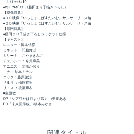
4.ｱｲｷｬｯﾁ#10
●ｵﾘｼﾞﾅﾙﾎﾟｽﾀｰ（藤田まり子描き下ろし）
【映像特典】
●３Ｄ映像「いっしょにばすたいむ」サルサ・リトス編
●２Ｄ映像「いっしょにばすたいむ」サルサ・リトス編
【毎回特典】
●藤田まり子描き下ろしジャケット仕様
【キャスト】
レスター：岡本信彦
ミネット ：門脇舞以
カリーナ ：こやまきみこ
チェルシー ：今井麻美
アニエス ：水橋かおり
ニナ ：結本ミチル
ニック：藤原啓治
サルサ ：柚原有里
リトス ：後藤麻衣
■主題歌
OP「シアワセは月より高く」/美郷あき
ED「未来回帰線」/橋本みゆき
関連タイトル