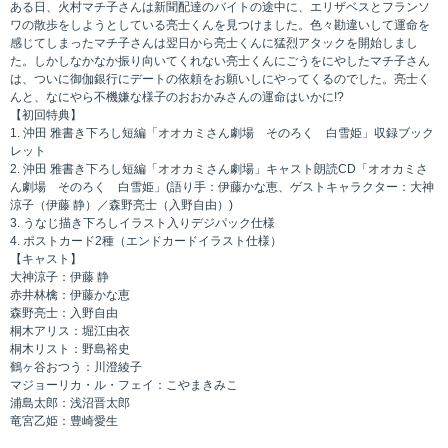
ある日、火村マチ子さんは新聞配達のバイトの途中に、エリザベスとフランソ
ワの散歩をしようとしている亮士くんを見つけました。色々勘違いして運命を
感じてしまったマチ子さんは翌日から亮士くんに猛烈アタックを開始しまし
た。しかしなかなか振り向いてくれない亮士くんにごうをにやしたマチ子さん
は、ついに御伽銀行にデートの依頼をお願いしにやってくるのでした。亮士く
んと、なにやら不機嫌な様子のおおかみさんの運命はいかに!?
【初回特典】
1. 沖田 雅書き下ろし短編「オオカミさん劇場 そのろく 白雪姫」収録ブック
レット
2. 沖田 雅書き下ろし短編「オオカミさん劇場」キャスト朗読CD「オオカミさ
ん劇場 そのろく 白雪姫」(語り手：伊藤かな恵、ゲストキャラクター：大神
涼子（伊藤 静）／森野亮士（入野自由）)
3. うなじ描き下ろしイラスト入りデジパック仕様
4. ポストカード2種（エンドカードイラスト仕様）
【キャスト】
大神涼子：伊藤 静
赤井林檎：伊藤かな恵
森野亮士：入野自由
桐木アリス：堀江由衣
桐木リスト：野島裕史
鶴ヶ谷おつう：川澄綾子
マジョーリカ・ル・フェイ：こやまきみこ
浦島太郎：浅沼晋太郎
竜宮乙姫：豊崎愛生