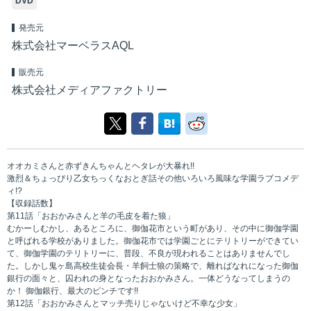
DVD
発売元
株式会社マーベラスAQL
販売元
株式会社メディアファクトリー
オオカミさんと赤ずきんちゃんとヘタレが大暴れ!!
激烈＆ちょっぴり乙女ちっくなおとぎ話その他いろいろ風味な学園ラブコメデ
ィ!?
【収録話数】
第11話「おおかみさんと羊の毛皮を着た狼」
むかーしむかし、あるところに、御伽花市という町があり、その中に御伽学園
と呼ばれる学校がありました。御伽花市では学園ごとにテリトリーができてい
て、御伽学園のテリトリーに、普段、不良が現われることはありませんでし
た。しかし鬼ヶ島高校生徒会長・羊飼士狼の策略で、離ればなれになった御伽
銀行の面々と、囚われの身となったおおかみさん。一体どうなってしまうの
か！ 御伽銀行、最大のピンチです!!
第12話「おおかみさんとマッチ売りじゃないけど不幸な少女」