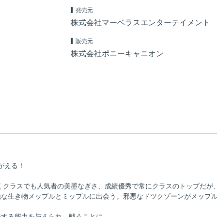
発売元
株式会社マーベラスエンターテイメント
販売元
株式会社ポニーキャニオン
がえる！
くクラスでも人気者の美墨なぎさ、成績優秀で常にクラスのトップだが
な生き物メップルとミップルに出会う。邪悪なドツクゾーンがメップル
身する能力を与えられ、戦うことに…