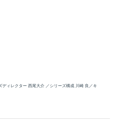
ーズディレクター 西尾大介 ／シリーズ構成 川崎 良／キ