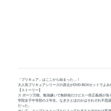
「プリキュア」はここから始まった…！
大人気プリキュアシリーズの原点がDVD-BOXセットでよみ
【ストーリー】
ス ポーツ万能、勉強嫌いで無鉄砲だけど人一倍正義感が強
学院女子中等部の２年生。なぎさとほのかはそれぞれ不思議
だった。
そして、メップルとミップルによってなぎさとほのかは変