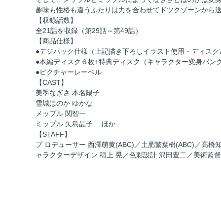
趣味も性格も違うふたりは力を合わせてドツクゾーンから
【収録話数】
全21話を収録（第29話～第49話）
【商品仕様】
●デジパック仕様（上記描き下ろしイラスト使用・ディスク
●本編ディスク６枚+特典ディスク（キャラクター変身バン
●ピクチャーレーベル
【CAST】
美墨なぎさ 本名陽子
雪城ほのか ゆかな
メップル 関智一
ミップル 矢島晶子 ほか
【STAFF】
プ ロデューサー 西澤萌黄(ABC)／土肥繁葉樹(ABC)／高
ャラクターデザイン 稲上 晃／色彩設計 沢田豊二／美術監督