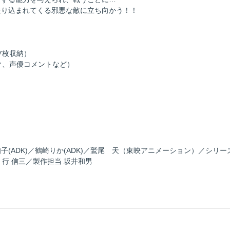
送り込まれてくる邪悪な敵に立ち向かう！！
7枚収納）
ク、声優コメントなど）
橋知子(ADK)／鶴崎りか(ADK)／鷲尾 天（東映アニメーション）／シリ
 行 信三／製作担当 坂井和男