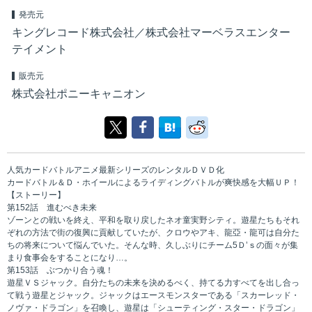
発売元
キングレコード株式会社／株式会社マーベラスエンター
テイメント
販売元
株式会社ポニーキャニオン
人気カードバトルアニメ最新シリーズのレンタルＤＶＤ化
カードバトル＆Ｄ・ホイールによるライディングバトルが爽快感を大幅ＵＰ！
【ストーリー】
第152話 進むべき未来
ゾーンとの戦いを終え、平和を取り戻したネオ童実野シティ。遊星たちもそれ
ぞれの方法で街の復興に貢献していたが、クロウやアキ、龍亞・龍可は自分た
ちの将来について悩んでいた。そんな時、久しぶりにチーム5Ｄ’ｓの面々が集
まり食事会をすることになり…。
第153話 ぶつかり合う魂！
遊星ＶＳジャック。自分たちの未来を決めるべく、持てる力すべてを出し合っ
て戦う遊星とジャック。ジャックはエースモンスターである「スカーレッド・
ノヴァ・ドラゴン」を召喚し、遊星は「シューティング・スター・ドラゴン」