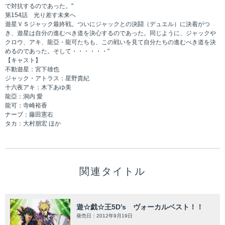
で対抗するのであった。"
第154話 光り差す未来へ
遊星ＶＳジャック最終戦。ついにジャックとの決闘（デュエル）に決着がつ
き、遊星は自分の進むべき道を決心するのであった。同じように、ジャックや
クロウ、アキ、龍亞・龍可たちも、この戦いを見て自分たちの進むべき道を決
めるのであった。そして・・・・・・"
【キャスト】
不動遊星：宮下雄也
ジャック・アトラス：星野貴紀
十六夜アキ：木下あゆ美
龍亞：洞内 愛
龍可：寺崎裕香
ナーブ：藤田憲右
タカ：大村朋宏 ほか
関連タイトル
遊☆戯☆王5D’s ヴォーカルベスト！！
発売日：2012年9月19日