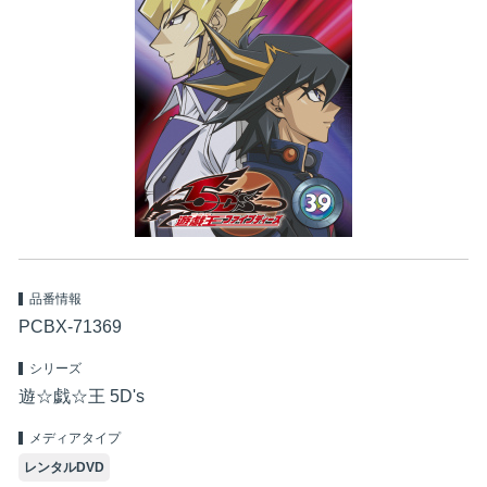
品番情報
PCBX-71369
シリーズ
遊☆戯☆王 5D's
メディアタイプ
レンタルDVD