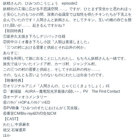
妖精さんの、ひみつのこうじょう episode2
妖精社の工場に広がる不思議空間……。ですが、ひとまず安全かと思われほっ
と安心したのもつかの間、深奥の会議室では知性を得たチキンたちが下克上を
企んでいたのです！人間さんと妖精さん、そしてチキン。互いの種の存亡を懸
けた闘いが……、起きるんですかね？
【初回特典】
①坂井久太描き下ろしデジパック仕様
②田中ロミオ書き下ろし小説『人類は衰退しました』
「三つの村における需要と供給とそれ以外の何か」
あらすじ:
休暇を利用して旅に出ることにしたわたし。もちろん妖精さんも一緒です。
旅先で辿りついたインドア村、カーゴ村、ジャングル村。
この三つの村の需要と供給と、そしてそれ以外の何か……。
その、なんとも言いようのないものにわたしは出会うのです。
【映像特典】
①オリジナルアニメ『人間さんの、じゃくにくきょうしょく』♯1
②「劇場版 AURA～魔竜院光牙最後の闘い～」PV The First Contact
③オーディオコメンタリー
④ﾉﾝｸﾚｼﾞｯﾄOP＆ﾉﾝｸﾚｼﾞｯﾄED
⑤PV映像『ひみつのすたじおけんがく完全版』
⑥番宣CM/Blu-ray&DVD告知CM
【CAST】
わたし:中原麻衣
祖父:石塚運昇
ほか