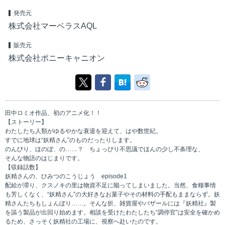
発売元
株式会社マーベラスAQL
販売元
株式会社ポニーキャニオン
田中ロミオ作品、初のアニメ化！！
【ストーリー】
わたしたち人類がゆるやかな衰退を迎えて、はや数世紀。
すでに地球は“妖精さん”のものだったりします。
のんびり、ほのぼ、の……？ ちょっぴり不思議でほんの少し不条理な、
そんな物語のはじまりです。
【収録話数】
妖精さんの、ひみつのこうじょう episode1
配給が滞り、クスノキの里は物資不足に陥ってしまいました。当然、食糧事情
も芳しくなく、“妖精さん”の大好きなお菓子やその材料の手配もままならず。妖
精さんたちもしょんぼり……。そんな折、雑貨屋やバザールには『妖精社』製
を謳う製品が出回り始めます。相談を受けたわたしたち“調停官”は安全を確かめ
るため、さっそく妖精社の工場に、視察へ赴いたのです。