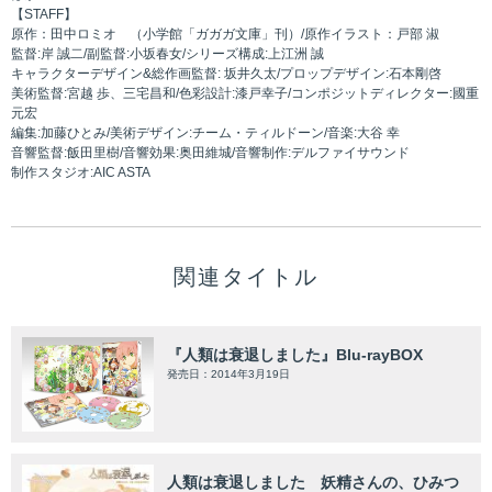
【STAFF】
原作：田中ロミオ （小学館「ガガガ文庫」刊）/原作イラスト：戸部 淑
監督:岸 誠二/副監督:小坂春女/シリーズ構成:上江洲 誠
キャラクターデザイン&総作画監督: 坂井久太/プロップデザイン:石本剛啓
美術監督:宮越 歩、三宅昌和/色彩設計:漆戸幸子/コンポジットディレクター:國重
元宏
編集:加藤ひとみ/美術デザイン:チーム・ティルドーン/音楽:大谷 幸
音響監督:飯田里樹/音響効果:奥田維城/音響制作:デルファイサウンド
制作スタジオ:AIC ASTA
関連タイトル
『人類は衰退しました』Blu-rayBOX
発売日：2014年3月19日
人類は衰退しました 妖精さんの、ひみつ