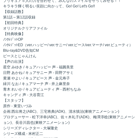
プリキュア５人の力を合わせて、みんなのスマイルを守ってみせる！！
キラキラ輝く明るい笑顔に向かって、Go! Go! Let's Go!!
【収録話数】
第1話～第12話収録
【初回特典】
オリジナルクリアファイル
【特典映像】
ﾉﾝｸﾚｼﾞｯﾄOP
ﾉﾝｸﾚｼﾞｯﾄED（ver.ハッピー/ ver.サニー/ ver.ピース/ver.マーチ/ ver.ビューティ）
Blu-ray&DVD告知CM
ピースとじゃんけん
【声の出演】
星空 みゆき / キュアハッピー 声 - 福圓美里
日野 あかね / キュアサニー 声 - 田野アサミ
黄瀬 やよい / キュアピース 声 - 金元寿子
緑川 なお / キュアマーチ 声 - 井上麻里奈
青木 れいか / キュアビューティ 声 - 西村ちなみ
キャンディ 声 - 大谷育江
【スタッフ】
原作 - 東堂いづみ
企画:西出将之(ABC)、三宅将典(ADK)、清水慎治(東映アニメーション)
プロデューサー - 松下洋幸(ABC)、佐々木礼子(ADK)、梅澤淳稔(東映アニメーシ
ョン)、長谷川昌也(東映アニメーション)
シリーズディレクター - 大塚隆史
シリーズ構成 - 米村正二