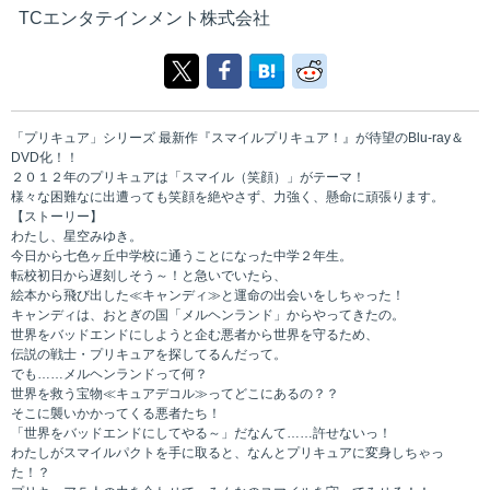
TCエンタテインメント株式会社
「プリキュア」シリーズ 最新作『スマイルプリキュア！』が待望のBlu-ray＆
DVD化！！
２０１２年のプリキュアは「スマイル（笑顔）」がテーマ！
様々な困難なに出遭っても笑顔を絶やさず、力強く、懸命に頑張ります。
【ストーリー】
わたし、星空みゆき。
今日から七色ヶ丘中学校に通うことになった中学２年生。
転校初日から遅刻しそう～！と急いでいたら、
絵本から飛び出した≪キャンディ≫と運命の出会いをしちゃった！
キャンディは、おとぎの国「メルヘンランド」からやってきたの。
世界をバッドエンドにしようと企む悪者から世界を守るため、
伝説の戦士・プリキュアを探してるんだって。
でも……メルヘンランドって何？
世界を救う宝物≪キュアデコル≫ってどこにあるの？？
そこに襲いかかってくる悪者たち！
「世界をバッドエンドにしてやる～」だなんて……許せないっ！
わたしがスマイルパクトを手に取ると、なんとプリキュアに変身しちゃっ
た！？