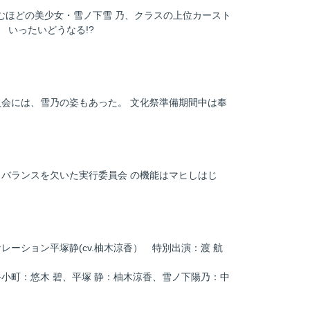
むほどの美少女・雪ノ下雪 乃、クラスの上位カースト
 いったいどうなる!?
会には、雪乃の姿もあった。 文化祭準備期間中は奉
バランスを欠いた実行委員会 の機能はマヒしはじ
ション平塚静(cv.柚木涼香） 特別出演：渡 航
小町：悠木 碧、平塚 静：柚木涼香、雪ノ下陽乃：中