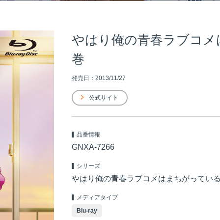
やはり俺の青春ラブコメはま
巻
発売日：2013/11/27
公式サイト
品番情報
GNXA-7266
シリーズ
やはり俺の青春ラブコメはまちがってい
メディアタイプ
Blu-ray