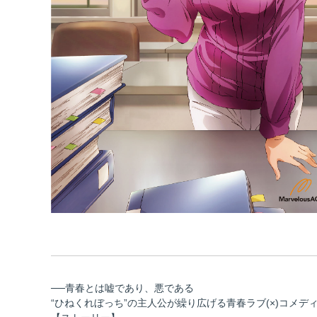
──青春とは嘘であり、悪である
“ひねくれぼっち”の主人公が繰り広げる青春ラブ(×)コメデ