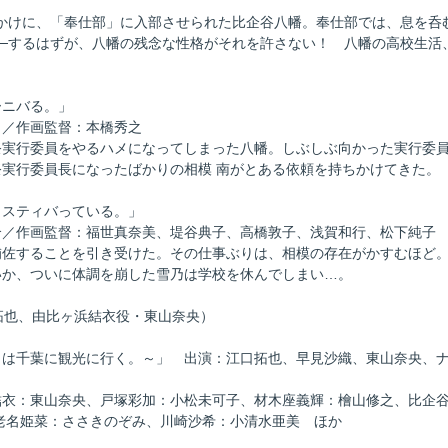
かけに、「奉仕部」に入部させられた比企谷八幡。奉仕部では、息を呑
─するはずが、八幡の残念な性格がそれを許さない！ 八幡の高校生活、
ーニバる。」
こ／作画監督：本橋秀之
実行委員をやるハメになってしまった八幡。しぶしぶ向かった実行委員
実行委員長になったばかりの相模 南がとある依頼を持ちかけてきた。
ェスティバっている。」
介／作画監督：福世真奈美、堤谷典子、高橋敦子、浅賀和行、松下純子
佐することを引き受けた。その仕事ぶりは、相模の存在がかすむほど。
いか、ついに体調を崩した雪乃は学校を休んでしまい…。
拓也、由比ヶ浜結衣役・東山奈央）
は千葉に観光に行く。～」 出演：江口拓也、早見沙織、東山奈央、ナレー
衣：東山奈央、戸塚彩加：小松未可子、材木座義輝：檜山修之、比企谷
老名姫菜：ささきのぞみ、川崎沙希：小清水亜美 ほか