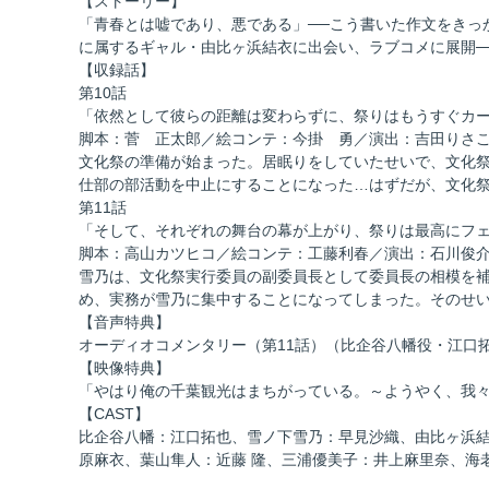
【ストーリー】
「青春とは嘘であり、悪である」──こう書いた作文をきっ
に属するギャル・由比ヶ浜結衣に出会い、ラブコメに展開─
【収録話】
第10話
「依然として彼らの距離は変わらずに、祭りはもうすぐカ
脚本：菅 正太郎／絵コンテ：今掛 勇／演出：吉田りさ
文化祭の準備が始まった。居眠りをしていたせいで、文化祭
仕部の部活動を中止にすることになった…はずだが、文化祭
第11話
「そして、それぞれの舞台の幕が上がり、祭りは最高にフ
脚本：高山カツヒコ／絵コンテ：工藤利春／演出：石川俊
雪乃は、文化祭実行委員の副委員長として委員長の相模を補
め、実務が雪乃に集中することになってしまった。そのせ
【音声特典】
オーディオコメンタリー（第11話）（比企谷八幡役・江口
【映像特典】
「やはり俺の千葉観光はまちがっている。～ようやく、我々
【CAST】
比企谷八幡：江口拓也、雪ノ下雪乃：早見沙織、由比ヶ浜結
原麻衣、葉山隼人：近藤 隆、三浦優美子：井上麻里奈、海