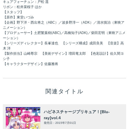
キュアフォーチュン：戸松 遥
リボン：松井菜桜子 ほか
【スタッフ】
【原作】東堂いづみ
【企画】野下洋・西出将之（ABC）／波多野淳一（ADK）／清水慎治（東映ア
ニメーション）
【プロデューサー】土肥繁葉樹(ABC)／高橋知子(ADK)／柴田宏明（東映アニメ
ーション）
【シリーズディレクター】長峯達也 【シリーズ構成】成田良美 【音楽】高
木 洋
【製作担当】山崎尊宗 【美術デザイン】増田竜太郎 【色彩設計】佐久間ヨ
シ子
【キャラクターデザイン】佐藤雅将
関連タイトル
ハピネスチャージプリキュア！[Blu-
ray]vol.4
発売日：2015年7月01日