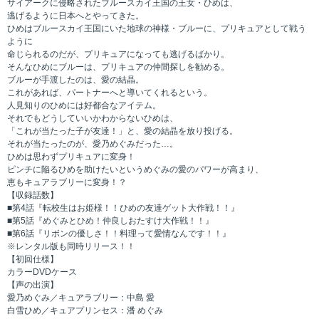
サイアークに侵略されたブルースカイ王国の王女・ひめは、
逃げるように日本へとやってきた。
ひめはブルースカイ王国にいた地球の神様・ブルーに、プリキュアとして戦う
ように
命じられるのだが、プリキュアになっても逃げるばかり。
そんなひめにブルーは、プリキュアの仲間探しを勧める。
ブルーが手渡したのは、愛の結晶。
これがあれば、パートナーへと導いてくれるという。
人見知りのひめには好都合なアイテム。
それでもどうしていいかわからないひめは、
「これが当たった子が友達！」と、愛の結晶を放り投げる。
それが当たったのが、愛乃めぐみだった…。
ひめは思わずプリキュアに変身！
ピンチに陥るひめを助けたいというめぐみの愛のパワーが高まり、
恵もキュアラブリーに変身！？
【収録話数】
■第4話『転校生はお姫様！！ひめの友達ゲット大作戦！！』
■第5話『めぐみとひめ！仲良しおたすけ大作戦！！』
■第6話『リボンの優しさ！！料理って愛情なんです！！』
※レンタル版も同時リリース！！
【初回仕様】
カラーDVDケース
【声の出演】
愛乃めぐみ／キュアラブリー：中島 愛
白雪ひめ／キュアプリンセス：潘 めぐみ