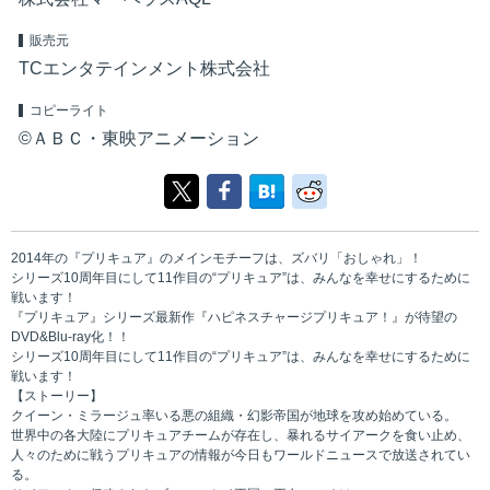
販売元
TCエンタテインメント株式会社
コピーライト
©ＡＢＣ・東映アニメーション
2014年の『プリキュア』のメインモチーフは、ズバリ「おしゃれ」！
シリーズ10周年目にして11作目の“プリキュア”は、みんなを幸せにするために
戦います！
『プリキュア』シリーズ最新作『ハピネスチャージプリキュア！』が待望の
DVD&Blu-ray化！！
シリーズ10周年目にして11作目の“プリキュア”は、みんなを幸せにするために
戦います！
【ストーリー】
クイーン・ミラージュ率いる悪の組織・幻影帝国が地球を攻め始めている。
世界中の各大陸にプリキュアチームが存在し、暴れるサイアークを食い止め、
人々のために戦うプリキュアの情報が今日もワールドニュースで放送されてい
る。