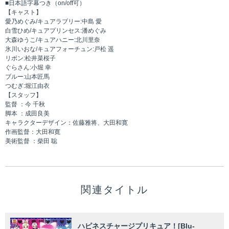
■日本語字幕つき（on/off可）
【キャスト】
愛乃めぐみ/キュアラブリー:中島 愛
白雪ひめ/キュアプリンセス:潘めぐみ
大森ゆうこ/キュアハニー:北川里奈
氷川いおな/キュアフォーチュン:戸松 遥
リボン:松井菜桜子
ぐらさん:小堀 幸
ブルー:山本匠馬
つむぎ:堀江由衣
【スタッフ】
監督 ：今 千秋
脚本 ：成田良美
キャラクターデザイン：佐藤雅将、大田和寛
作画監督：大田和寛
美術監督 ：柴田 聡
関連タイトル
ハピネスチャージプリキュア！[Blu-