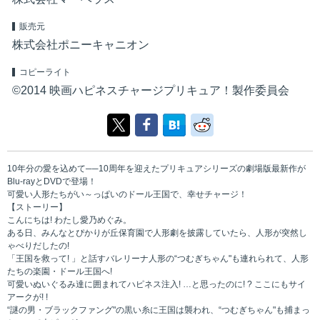
販売元
株式会社ポニーキャニオン
コピーライト
©2014 映画ハピネスチャージプリキュア！製作委員会
10年分の愛を込めて──10周年を迎えたプリキュアシリーズの劇場版最新作が
Blu-rayとDVDで登場！
可愛い人形たちがい～っぱいのドール王国で、幸せチャージ！
【ストーリー】
こんにちは! わたし愛乃めぐみ。
ある日、みんなとぴかりが丘保育園で人形劇を披露していたら、人形が突然し
ゃべりだしたの!
「王国を救って! 」と話すバレリーナ人形の“つむぎちゃん"も連れられて、人形
たちの楽園・ドール王国へ!
可愛いぬいぐるみ達に囲まれてハピネス注入! …と思ったのに! ? ここにもサイ
アークが! !
“謎の男・ブラックファング"の黒い糸に王国は襲われ、“つむぎちゃん"も捕まっ