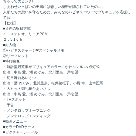
ちゃって大ピンチ!
しあわせいっぱいの王国には悲しい秘密が隠されていたの…。
人形たちの想いを守るために、みんなのハピネスパワーでプリキュアを応援し
てね!
【仕様】
■音声の収録方式
１．ステレオ、リニアPCM
２．5.1ｃｈ
■封入物
①ハピネスチャージ❤スペシャルメモ
②リーフレット
■特典映像
・時計型観覧車がプリキュアカラーにかわルンルン♪点灯式
出演：中島 愛、潘 めぐみ、北川里奈、戸松 遥
・初日舞台あいさつ
出演：潘 めぐみ、北川里奈、松井菜桜子、小堀 幸、山本匠馬
・大ヒット御礼舞台あいさつ
出演：中島 愛、潘 めぐみ、北川里奈、戸松 遥
・TVスポット
・予告
・ノンテロップオープニング
・ノンテロップエンディング
■動画メニュー
■カラーDVDケース
■ピクチャーレーベル