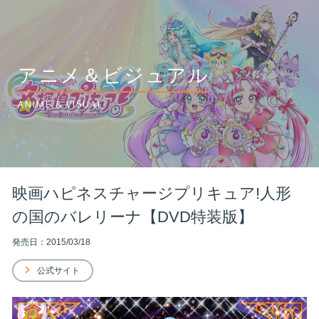
アニメ＆ビジュアル
ANIME & VISUAL
映画ハピネスチャージプリキュア!人形
の国のバレリーナ【DVD特装版】
発売日：2015/03/18
公式サイト