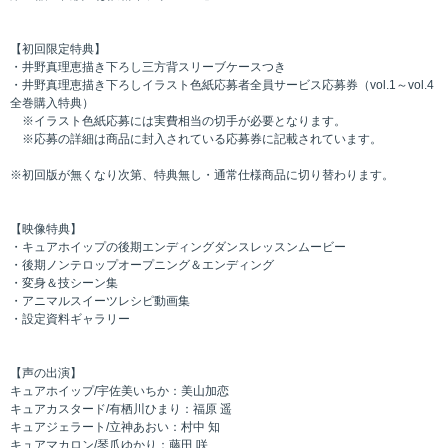
【初回限定特典】
・井野真理恵描き下ろし三方背スリーブケースつき
・井野真理恵描き下ろしイラスト色紙応募者全員サービス応募券（vol.1～vol.4
全巻購入特典）
※イラスト色紙応募には実費相当の切手が必要となります。
※応募の詳細は商品に封入されている応募券に記載されています。
※初回版が無くなり次第、特典無し・通常仕様商品に切り替わります。
【映像特典】
・キュアホイップの後期エンディングダンスレッスンムービー
・後期ノンテロップオープニング＆エンディング
・変身＆技シーン集
・アニマルスイーツレシピ動画集
・設定資料ギャラリー
【声の出演】
キュアホイップ/宇佐美いちか：美山加恋
キュアカスタード/有栖川ひまり：福原 遥
キュアジェラート/立神あおい：村中 知
キュアマカロン/琴爪ゆかり：藤田 咲