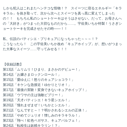
しかも犯人はこれまたヘンテコな怪物！？ スイーツに宿るエネルギー「キラ
キラル」を抜き取って、次から次へとスイーツを真っ黒に変えてしまった
の！！ もちろん私のショートケーキはそうはさせない。だって、お母さんへ
の「大好き」がつまった大切なものだから……。宇佐美いちか特製！うさぎシ
ョートケーキを完成させたその時――！！
私、伝説のパティシエ・プリキュアになっちゃった～～～！？
こうなったら！ この宇佐美いちか改め「キュアホイップ」が、想いがつまっ
た大事なスイーツ……守ってみせる！！！
【収録話数】
第13話「ムリムリ！ひまり、まさかのデビュー！」
第14話「お嬢さまロックンロール！」
第15話「愛ゆえに！怒りのキュアショコラ！」
第16話「キケンな急接近！ゆかりとリオ！」
第17話「最後の実験！変身できないキュアホイップ！」
第18話「ウワサの主は強敵ビブリー！」
第19話「天才パティシエ！キラ星シエル！」
第20話「憧れまぜまぜ！いちかとシエル！」
第21話「なんですと～！？明かされるシエルの正体！」
第22話「やめてジュリオ！憎しみのキラキラル！」
第23話「翔べ！虹色ペガサス、キュアパルフェ！」
第24話「転校生は妖精キラリン！？」