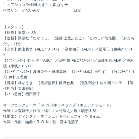
キュアショコラ/剣城あきら：森 なな子
ペコリン：かないみか ほか
【スタッフ】
【原作】東堂いづみ
【連載】講談社「なかよし」（漫画:上北ふたご）「たのしい幼稚園」「おとも
だち」ほか
【企画】西出将之（ABCｱﾆﾒｰｼｮﾝ）／高橋知子（ADK）／鷲尾天（東映ｱﾆﾒｰｼｮ
ﾝ）
【ﾌﾟﾛﾃﾞｭｰｻｰ】野下 洋（ABC）／田中 昂(ABCｱﾆﾒｰｼｮﾝ)／遠藤里紗(ADK)／神木
優（東映ｱﾆﾒｰｼｮﾝ）
【ｼﾘｰｽﾞﾃﾞｨﾚｸﾀｰ】暮田公平・貝澤幸雄 【ｼﾘｰｽﾞ構成】田中 仁 【ｷｬﾗｸﾀｰﾃﾞｻﾞｲ
ﾝ】井野真理恵
【音楽】林ゆうき 【美術監督】飯野敏典 【色彩設計】佐久間ヨシ子 【製
作担当】太田有紀
【ｽｲｰﾂ監修】福田淳子
オープニングテーマ『SHINE!!キラキラ☆プリキュアアラモード』
作詞：大森祥子／作曲・編曲：大竹智之／歌：駒形由梨
後期エンディングテーマ『シュビドゥビ☆スイーツタイム』
作詞・作曲・編曲：R･O･N／歌：宮本佳那子