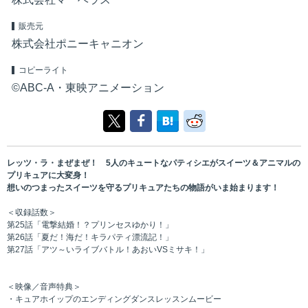
販売元
株式会社ポニーキャニオン
コピーライト
©ABC-A・東映アニメーション
レッツ・ラ・まぜまぜ！ 5人のキュートなパティシエがスイーツ＆アニマルの
プリキュアに大変身！
想いのつまったスイーツを守るプリキュアたちの物語がいま始まります！
＜収録話数＞
第25話「電撃結婚！？プリンセスゆかり！」
第26話「夏だ！海だ！キラパティ漂流記！」
第27話「アツ～いライブバトル！あおいVSミサキ！」
＜映像／音声特典＞
・キュアホイップのエンディングダンスレッスンムービー