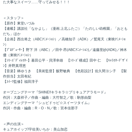
た大事なスイーツ……守ってみせる！！！
＜スタッフ＞
【原作】東堂いづみ
【連載】講談社「なかよし」（漫画:上北ふたご）「たのしい幼稚園」「おとも
だち」ほか
【企画】西出将之（ABCｱﾆﾒｰｼｮﾝ）／高橋知子（ADK）／鷲尾天（東映ｱﾆﾒｰｼｮ
ﾝ）
【ﾌﾟﾛﾃﾞｭｰｻｰ】野下 洋（ABC）／田中 昂(ABCｱﾆﾒｰｼｮﾝ)／遠藤里紗(ADK)／神木
優（東映ｱﾆﾒｰｼｮﾝ）
【ｼﾘｰｽﾞﾃﾞｨﾚｸﾀｰ】暮田公平・貝澤幸雄 【ｼﾘｰｽﾞ構成】田中 仁 【ｷｬﾗｸﾀｰﾃﾞｻﾞｲ
ﾝ】井野真理恵
【音楽】林ゆうき 【美術監督】飯野敏典 【色彩設計】佐久間ヨシ子 【製
作担当】太田有紀
【ｽｲｰﾂ監修】福田淳子
オープニングテーマ『SHINE!!キラキラ☆プリキュアアラモード』
作詞：大森祥子／作曲・編曲：大竹智之／歌：駒形由梨
エンディングテーマ『シュビドゥビ☆スイーツタイム』
作詞・作曲・編曲：R・O・N／歌：宮本佳那子
＜声の出演＞
キュアホイップ/宇佐美いちか：美山加恋