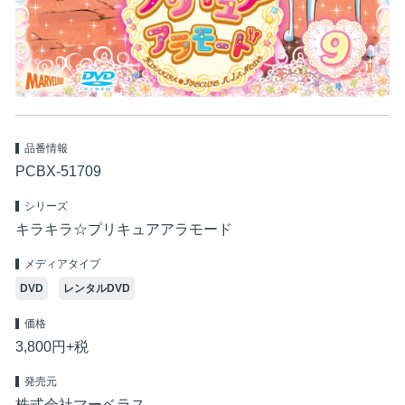
品番情報
PCBX-51709
シリーズ
キラキラ☆プリキュアアラモード
メディアタイプ
DVD
レンタルDVD
価格
3,800円+税
発売元
株式会社マーベラス