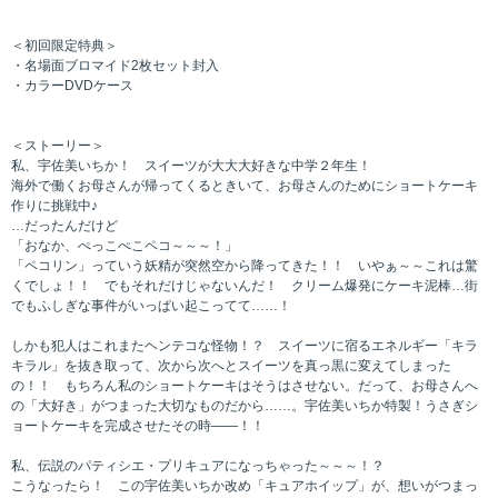
＜初回限定特典＞
・名場面ブロマイド2枚セット封入
・カラーDVDケース
＜ストーリー＞
私、宇佐美いちか！ スイーツが大大大好きな中学２年生！
海外で働くお母さんが帰ってくるときいて、お母さんのためにショートケーキ
作りに挑戦中♪
…だったんだけど
「おなか、ぺっこぺこペコ～～～！」
「ペコリン」っていう妖精が突然空から降ってきた！！ いやぁ～～これは驚
くでしょ！！ でもそれだけじゃないんだ！ クリーム爆発にケーキ泥棒…街
でもふしぎな事件がいっぱい起こってて……！
しかも犯人はこれまたヘンテコな怪物！？ スイーツに宿るエネルギー「キラ
キラル」を抜き取って、次から次へとスイーツを真っ黒に変えてしまった
の！！ もちろん私のショートケーキはそうはさせない。だって、お母さんへ
の「大好き」がつまった大切なものだから……。宇佐美いちか特製！うさぎシ
ョートケーキを完成させたその時――！！
私、伝説のパティシエ・プリキュアになっちゃった～～～！？
こうなったら！ この宇佐美いちか改め「キュアホイップ」が、想いがつまっ