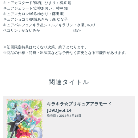
キュアカスタード/有栖川ひまり：福原 遥
キュアジェラート/立神あおい：村中 知
キュアマカロン/琴爪ゆかり：藤田 咲
キュアショコラ/剣城あきら：森 なな子
キュアパルフェ／キラ星シエル／キラリン：水瀬いのり
ペコリン：かないみか ほか
※初回限定特典はなくなり次第、終了となります。
※商品の仕様・特典・出演者などは予告なく変更となる可能性があります。
関連タイトル
キラキラ☆プリキュアアラモード
[DVD]vol.14
発売日：2018年4月18日