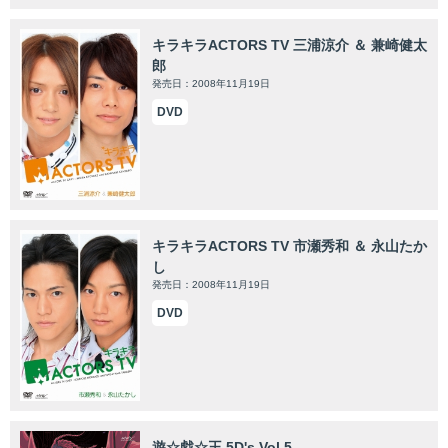
キラキラACTORS TV 三浦涼介 ＆ 兼崎健太
郎
発売日：2008年11月19日
DVD
キラキラACTORS TV 市瀬秀和 ＆ 永山たか
し
発売日：2008年11月19日
DVD
遊☆戯☆王 5D's Vol.5