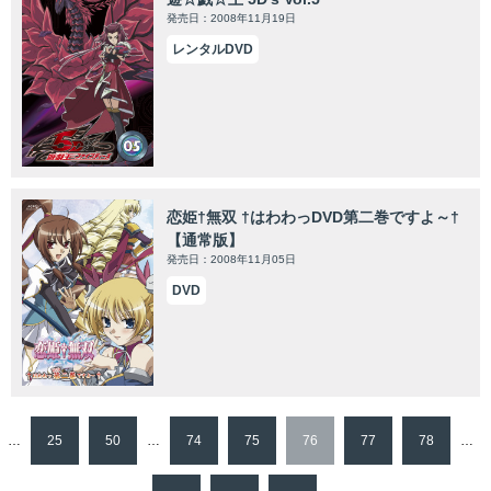
発売日：2008年11月19日
レンタルDVD
恋姫†無双 †はわわっDVD第二巻ですよ～†
【通常版】
発売日：2008年11月05日
DVD
…
25
50
…
74
75
76
77
78
…