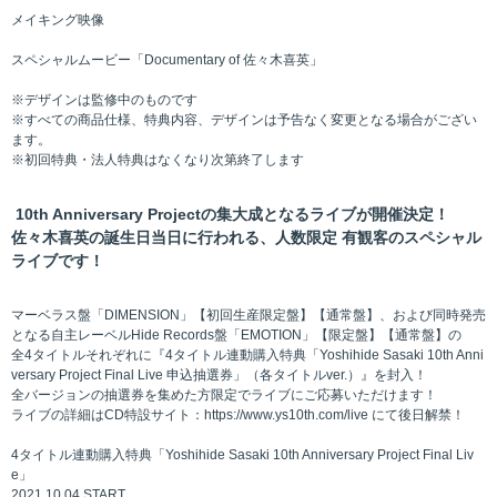
メイキング映像
スペシャルムービー「Documentary of 佐々木喜英」
※デザインは監修中のものです
※すべての商品仕様、特典内容、デザインは予告なく変更となる場合がござい
ます。
※初回特典・法人特典はなくなり次第終了します
10th Anniversary Projectの集大成となるライブが開催決定！
佐々木喜英の誕生日当日に行われる、人数限定 有観客のスペシャル
ライブです！
マーベラス盤「DIMENSION」【初回生産限定盤】【通常盤】、および同時発売
となる自主レーベルHide Records盤「EMOTION」【限定盤】【通常盤】の
全4タイトルそれぞれに『4タイトル連動購入特典「Yoshihide Sasaki 10th Anni
versary Project Final Live 申込抽選券」（各タイトルver.）』を封入！
全バージョンの抽選券を集めた方限定でライブにご応募いただけます！
ライブの詳細はCD特設サイト：https://www.ys10th.com/live にて後日解禁！
4タイトル連動購入特典「Yoshihide Sasaki 10th Anniversary Project Final Liv
e」
2021.10.04 START