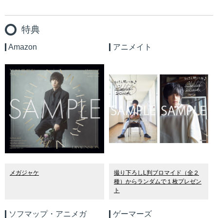
特典
Amazon
アニメイト
メガジャケ
撮り下ろし
L
判ブロマイド（全２
種）からランダムで１枚プレゼン
ト
ソフマップ・アニメガ
ゲーマーズ