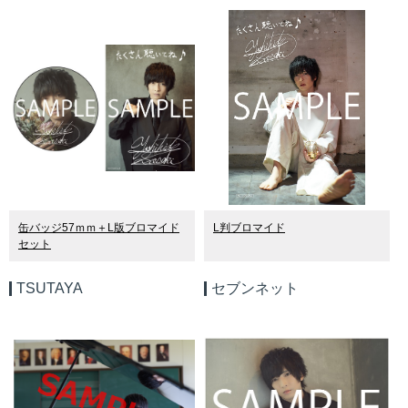
缶バッジ
57
ｍｍ＋
L
版ブロマイド
L判ブロマイド
セット
TSUTAYA
セブンネット