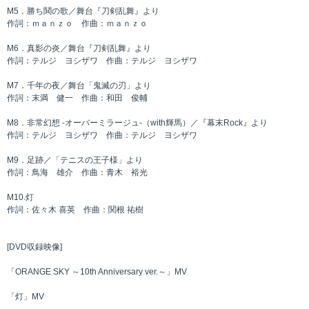
M5．勝ち鬨の歌／舞台『刀剣乱舞』より
作詞：ｍａｎｚｏ 作曲：ｍａｎｚｏ
M6．真影の炎／舞台『刀剣乱舞』より
作詞：テルジ ヨシザワ 作曲：テルジ ヨシザワ
M7．千年の夜／舞台「鬼滅の刃」より
作詞：末満 健一 作曲：和田 俊輔
M8．非常幻想 -オーバーミラージュ-（with輝馬）／『幕末Rock』より
作詞：テルジ ヨシザワ 作曲：テルジ ヨシザワ
M9．足跡／「テニスの王子様」より
作詞：鳥海 雄介 作曲：青木 裕光
M10.灯
作詞：佐々木 喜英 作曲：関根 祐樹
[DVD収録映像]
「ORANGE SKY ～10th Anniversary ver.～」MV
「灯」MV