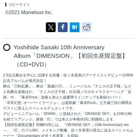
コピーライト
©2021 Marvelous Inc.
Yoshihide Sasaki 10th Anniversary
Album「DIMENSION」【初回生産限定盤】
（CD+DVD）
2.5次元舞台を中心に活躍する俳優・佐々木喜英のアーテイストデビュー10周年
記念アルバムが発売決定！
舞台『刀剣乱舞』、舞台「鬼滅の刃」、ミュージカル『テニスの王子様』など
人気舞台楽曲ほか、「テニスの王子様」白石蔵ノ介のキャラクターソング「足
跡」や、『幕末Rock』楽曲も加えた超豪華ラインナップを新録カバー！
「非常幻想 -オーバーミラージュ-」は超歌劇『幕末Rock』土方歳三役の輝馬を
ゲストに迎えたスペシャルデュエットです。
デビューミニアルバム「SPARK」に収録された「ORANGE SKY」も10年の時
を経てリアレンジ。新曲「灯」では本人が本格作詞に初挑戦します。
【初回生産限定盤】同梱DVDには、「ORANGE SKY ～10th Anniversary ver.
～」「灯」のフルMV、メイキング映像、佐々木喜英の原点に迫るスペシャルム
ービー「Documentary of 佐々木喜英」を収録。