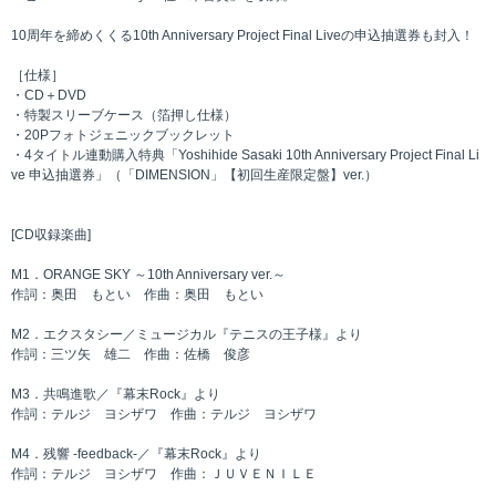
10周年を締めくくる10th Anniversary Project Final Liveの申込抽選券も封入！
［仕様］
・CD＋DVD
・特製スリーブケース（箔押し仕様）
・20Pフォトジェニックブックレット
・4タイトル連動購入特典「Yoshihide Sasaki 10th Anniversary Project Final Li
ve 申込抽選券」（「DIMENSION」【初回生産限定盤】ver.）
[CD収録楽曲]
M1．ORANGE SKY ～10th Anniversary ver.～
作詞：奥田 もとい 作曲：奥田 もとい
M2．エクスタシー／ミュージカル『テニスの王子様』より
作詞：三ツ矢 雄二 作曲：佐橋 俊彦
M3．共鳴進歌／『幕末Rock』より
作詞：テルジ ヨシザワ 作曲：テルジ ヨシザワ
M4．残響 -feedback-／『幕末Rock』より
作詞：テルジ ヨシザワ 作曲：ＪＵＶＥＮＩＬＥ