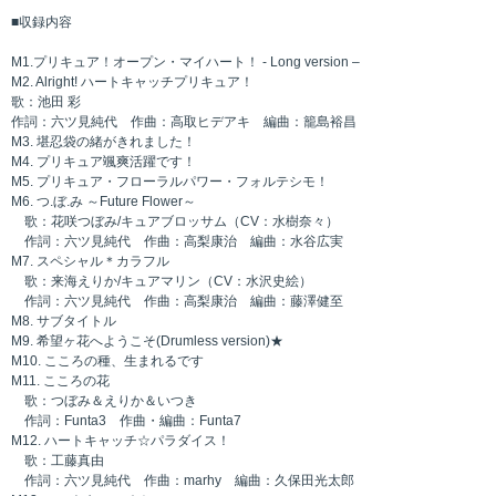
■収録内容
M1.プリキュア！オープン・マイハート！ - Long version –
M2. Alright! ハートキャッチプリキュア！
歌：池田 彩
作詞：六ツ見純代 作曲：高取ヒデアキ 編曲：籠島裕昌
M3. 堪忍袋の緒がきれました！
M4. プリキュア颯爽活躍です！
M5. プリキュア・フローラルパワー・フォルテシモ！
M6. つ.ぼ.み ～Future Flower～
歌：花咲つぼみ/キュアブロッサム（CV：水樹奈々）
作詞：六ツ見純代 作曲：高梨康治 編曲：水谷広実
M7. スペシャル＊カラフル
歌：来海えりか/キュアマリン（CV：水沢史絵）
作詞：六ツ見純代 作曲：高梨康治 編曲：藤澤健至
M8. サブタイトル
M9. 希望ヶ花へようこそ(Drumless version)★
M10. こころの種、生まれるです
M11. こころの花
歌：つぼみ＆えりか＆いつき
作詞：Funta3 作曲・編曲：Funta7
M12. ハートキャッチ☆パラダイス！
歌：工藤真由
作詞：六ツ見純代 作曲：marhy 編曲：久保田光太郎