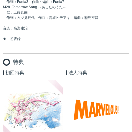
作詞：Funta3 作曲・編曲：Funta7
M28. Tomorrow Song ～あしたのうた～
歌：工藤真由
作詞：六ツ見純代 作曲：高取ヒデアキ 編曲：籠島裕昌
音楽：高梨康治
★…初収録
特典
初回特典
法人特典