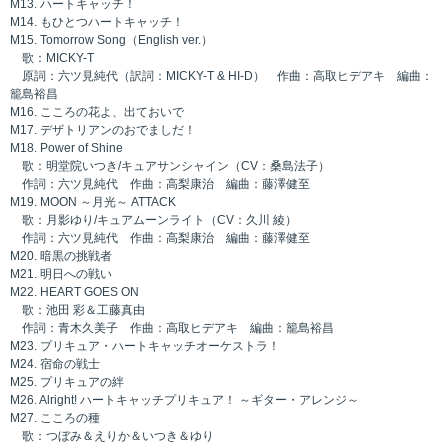
M13. ハートキャッチ！
M14. もひとつハートキャッチ！
M15. Tomorrow Song（English ver.）
歌：MICKY-T
原詞：六ツ見純代（訳詞：MICKY-T & HI-D） 作曲：高取ヒデアキ 編曲：
籠島裕昌
M16. こころの花よ、出ておいで
M17. デザトリアンのおでましだ！
M18. Power of Shine
歌：明堂院いつき/キュアサンシャイン（CV：桑島法子）
作詞：六ツ見純代 作曲：高梨康治 編曲：藤澤健至
M19. MOON ～月光～ ATTACK
歌：月影ゆり/キュアムーンライト（CV：久川 綾）
作詞：六ツ見純代 作曲：高梨康治 編曲：藤澤健至
M20. 暗黒の挑戦者
M21. 明日への戦い
M22. HEART GOES ON
歌：池田 彩＆工藤真由
作詞：青木久美子 作曲：高取ヒデアキ 編曲：籠島裕昌
M23. プリキュア・ハートキャッチオーケストラ！
M24. 宿命の戦士
M25. プリキュアの絆
M26. Alright! ハートキャッチプリキュア！ ～ギター・アレンジ～
M27. こころの種
歌：つぼみ＆えりか＆いつき＆ゆり