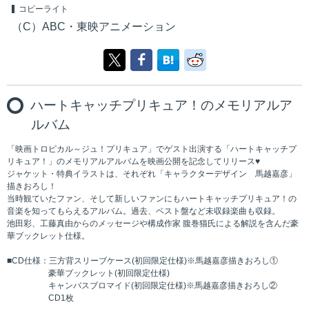
コピーライト
（C）ABC・東映アニメーション
ハートキャッチプリキュア！のメモリアルア
ルバム
「映画トロピカル～ジュ！プリキュア」でゲスト出演する「ハートキャッチプ
リキュア！」のメモリアルアルバムを映画公開を記念してリリース♥
ジャケット・特典イラストは、それぞれ「キャラクターデザイン 馬越嘉彦」
描きおろし！
当時観ていたファン、そして新しいファンにもハートキャッチプリキュア！の
音楽を知ってもらえるアルバム。過去、ベスト盤など未収録楽曲も収録。
池田彩、工藤真由からのメッセージや構成作家 腹巻猫氏による解説を含んだ豪
華ブックレット仕様。
■CD仕様：三方背スリーブケース(初回限定仕様)※馬越嘉彦描きおろし①
豪華ブックレット(初回限定仕様)
キャンバスブロマイド(初回限定仕様)※馬越嘉彦描きおろし②
CD1枚