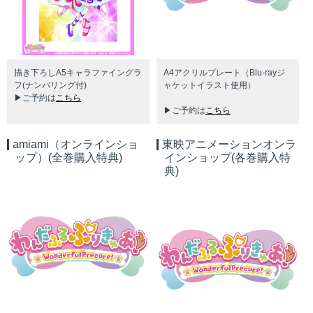
描き下ろし
A5
キャラファイングラ
A4アクリルプレート（Blu-rayジ
フ
(
ナンバリング付
)
ャケットイラスト使⽤）
▶ご予約は
こちら
▶ご予約は
こちら
amiami（オンラインショ
東映アニメーションオンラ
ップ）(全巻購入特典)
インショップ(各巻購入特
典)