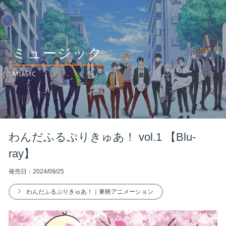
ミュージック
MUSIC
わんだふるぷりきゅあ！ vol.1 【Blu-
ray】
発売日：2024/09/25
わんだふるぷりきゅあ！｜東映アニメーション