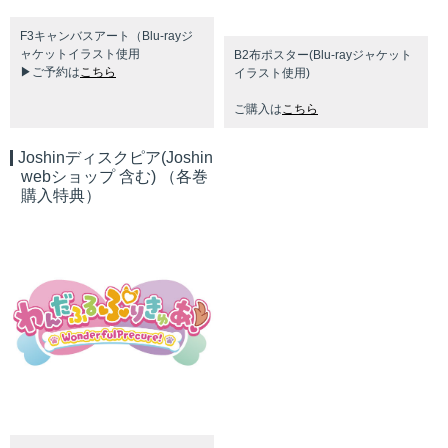
F3キャンバスアート（Blu-rayジ
ャケットイラスト使⽤
B2布ポスター(Blu-rayジャケット
▶ご予約は
こちら
イラスト使用)
ご購入は
こちら
Joshinディスクピア(Joshin
webショップ 含む) （各巻
購入特典）