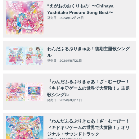
“えがおのおくりもの” 〜Chihaya
Yoshitake Precure Song Best〜
発売日：2024年12月25日
わんだふるぷりきゅあ！後期主題歌シング
ル
発売日：2024年8月21日
『わんだふるぷりきゅあ！ざ・むーびー！
ドキドキ♡ゲームの世界で大冒険！』主題
歌シングル
発売日：2024年9月11日
『わんだふるぷりきゅあ！ざ・むーびー！
ドキドキ♡ゲームの世界で大冒険！』オリ
ジナル・サウンドトラック