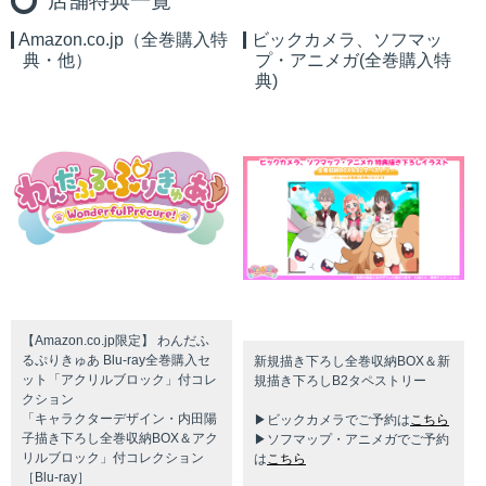
店舗特典一覧
Amazon.co.jp（全巻購入特
ビックカメラ、ソフマッ
典・他）
プ・アニメガ(全巻購入特
典)
【Amazon.co.jp限定】 わんだふ
るぷりきゅあ Blu-ray全巻購⼊セ
新規描き下ろし全巻収納BOX＆新
ット「アクリルブロック」付コレ
規描き下ろしB2タペストリー
クション
「キャラクターデザイン・内⽥陽
▶ビックカメラでご予約は
こちら
⼦描き下ろし全巻収納BOX＆アク
▶ソフマップ・アニメガでご予約
リルブロック」付コレクション
は
こちら
［Blu-ray］