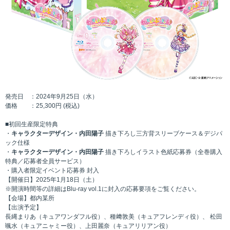
発売日 ：2024年9⽉25⽇（⽔）
価格 ：25,300円 (税込)
■初回生産限定特典
・
キャラクターデザイン・内田陽子
描き下ろし三方背スリーブケース＆デジパ
ック仕様
・
キャラクターデザイン・内田陽子
描き下ろしイラスト色紙応募券（全巻購入
特典／応募者全員サービス）
・購⼊者限定イベント応募券 封⼊
【開催日】2025年1月18日（土）
※開演時間等の詳細はBlu-ray vol.1に封入の応募要項をご覧ください。
【会場】都内某所
【出演予定】
長縄まりあ（キュアワンダフル役）、種﨑敦美（キュアフレンディ役）、 松田
颯水（キュアニャミー役）、上田麗奈（キュアリリアン役）