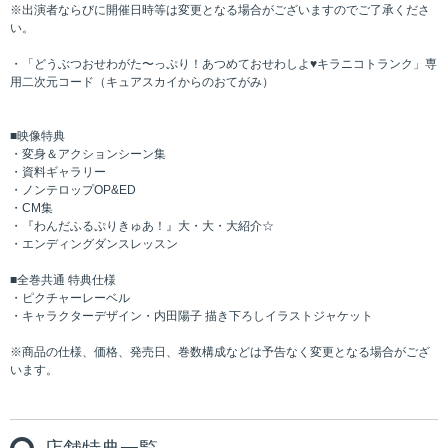
※出演者ならびに開催日時等は変更となる場合がございますのでご了承くださ
い。
・「どうぶつおせわがた〜っぷり！あつめておせわしよ♥キラニコトランク」専
⽤⼆次元コード（キュアスカイからのおてがみ）
■映像特典
・変⾝＆アクションシーン集
・資料ギャラリー
・ノンテロップOP&ED
・CM集
・『わんだふるぷりきゅあ！』⼤・⼤・⼤紹介☆
・エンディングダンスレッスン
■全巻共通 特典仕様
・ピクチャーレーベル
・キャラクターデザイン・内田陽子 描き下ろしイラストジャケット
※商品の仕様、価格、発売日、巻数構成などは予告なく変更とな
る場合がござ
います。