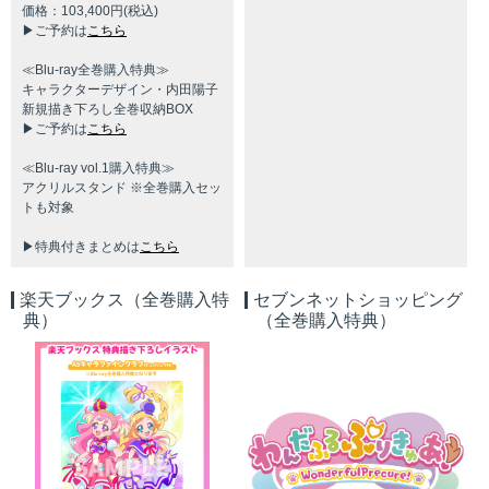
価格：103,400円(税込)
▶ご予約は
こちら
≪Blu-ray全巻購⼊特典≫
キャラクターデザイン・内⽥陽⼦
新規描き下ろし全巻収納BOX
▶ご予約は
こちら
≪Blu-ray vol.1購⼊特典≫
アクリルスタンド ※全巻購⼊セッ
トも対象
▶特典付きまとめは
こちら
楽天ブックス（全巻購入特
セブンネットショッピング
典）
（全巻購入特典）