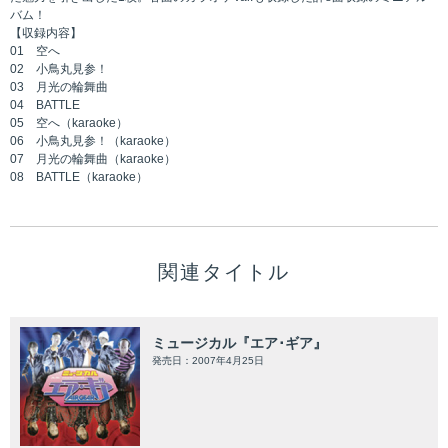
バム！
【収録内容】
01 空へ
02 小鳥丸見参！
03 月光の輪舞曲
04 BATTLE
05 空へ（karaoke）
06 小鳥丸見参！（karaoke）
07 月光の輪舞曲（karaoke）
08 BATTLE（karaoke）
関連タイトル
ミュージカル『エア･ギア』
発売日：2007年4月25日