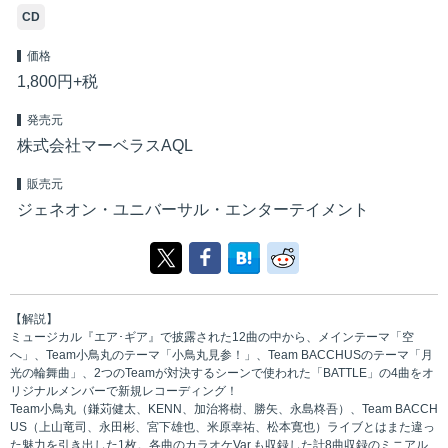
CD
価格
1,800円+税
発売元
株式会社マーベラスAQL
販売元
ジェネオン・ユニバーサル・エンターテイメント
【解説】
ミュージカル『エア･ギア』で披露された12曲の中から、メインテーマ「空
へ」、Team小鳥丸のテーマ「小鳥丸見参！」、Team BACCHUSのテーマ「月
光の輪舞曲」、2つのTeamが対決するシーンで使われた「BATTLE」の4曲をオ
リジナルメンバーで新規レコーディング！
Team小鳥丸（鎌苅健太、KENN、加治将樹、勝矢、永島柊吾）、Team BACCH
US（上山竜司、永田彬、宮下雄也、米原幸祐、松本寛也）ライブとはまた違っ
た魅力を引き出した1枚。各曲のカラオケVar.も収録した計8曲収録のミニアル