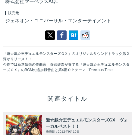
株式会社マーベラスAQL
販売元
ジェネオン・ユニバーサル・エンターテイメント
「遊☆戯☆王デュエルモンスターズＧＸ」のオリジナルサウンドトラック第２
弾がリリース！！
今作では新進気鋭の作曲家、蓑部雄崇が奏でる『遊☆戯☆王デュエルモンスタ
ーズＧＸ』のBGMの追加録音曲と第4期ＯＰテーマ「Precious Time
関連タイトル
遊☆戯☆王デュエルモンスターズGX ヴォ
ーカルベスト！！
発売日：2012年9月19日