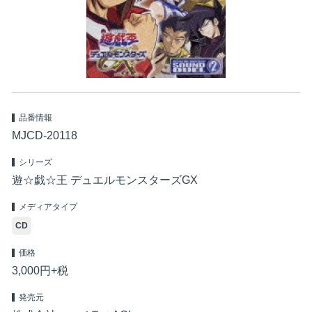
品番情報
MJCD-20118
シリーズ
遊☆戯☆王 デュエルモンスターズGX
メディアタイプ
CD
価格
3,000円+税
発売元