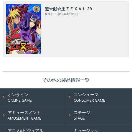
遊☆戯☆王ＺＥＸＡＬ 29
発売日：2013年12月18日
その他の製品情報一覧
オンライン
コンシューマ
ONLINE GAME
CONSUMER GAME
アミューズメント
ステージ
AMUSEMENT GAME
STAGE
アニメ&ビジュアル
ミュージック