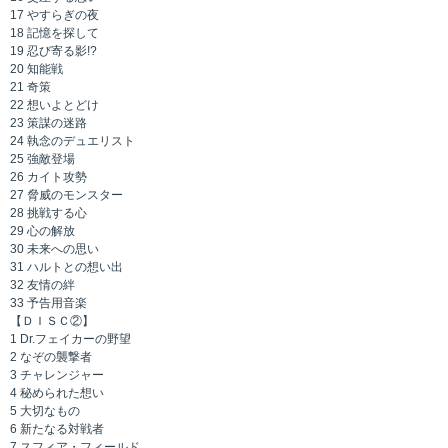
17 やすらぎの夜
18 記憶を探して
19 忍び寄る影!?
20 知能戦
21 奇策
22 想いよとどけ
23 策謀の迷路
24 執念のデュエリスト
25 強敵登場
26 カイト攻勢
27 脅威のモンスター
28 挑戦する心
29 心の解放
30 未来への思い
31 ハルトとの想い出
32 友情の絆
33 予告用音楽
【ＤＩＳＣ②】
1 Dr.フェイカーの野望
2 なぞの襲撃者
3 チャレンジャー
4 秘められた想い
5 大切なもの
6 新たなる対戦者
7 スフィア・フィールド