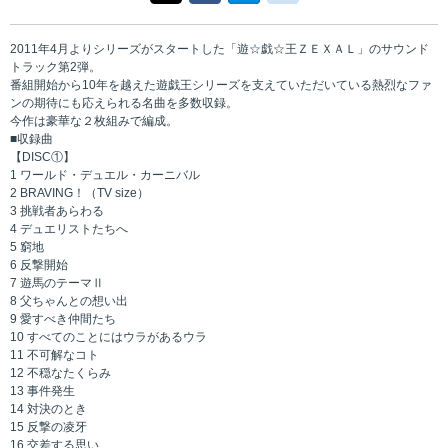
2011年4月よりシリーズがスタートした「遊☆戯☆王ＺＥＸＡＬ」のサウンド
トラック第2弾。
番組開始から10年を越えた遊戯王シリーズを支えていただいている熱烈なファ
ンの期待にも応えられる名曲を多数収録。
今作は豪華な２枚組みで編成。
■収録曲
【DISC①】
1 ワールド・デュエル・カーニバル
2 BRAVING！（TV size）
3 挑戦者あらわる
4 デュエリストたちへ
5 窮地
6 反撃開始
7 遊馬のテーマⅡ
8 父ちゃんとの想い出
9 愛すべき仲間たち
10 すべてのことにはウラがあるウラ
11 不可解なコト
12 不穏なたくらみ
13 事件発生
14 対決のとき
15 反撃の凌牙
16 交差する思い