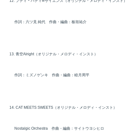
プティ＊パティ∞サイエンス（オリジナル・メロディ・インスト）
作詞：六ツ見 純代 作曲・編曲：板垣祐介
青空Alright（オリジナル・メロディ・インスト）
作詞：ミズノゲンキ 作曲・編曲：睦月周平
CAT MEETS SWEETS（オリジナル・メロディ・インスト）
Nostalgic Orchestra 作曲・編曲：サイトウヨシヒロ