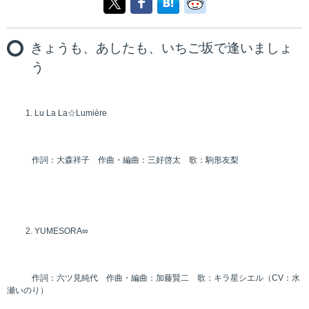
きょうも、あしたも、いちご坂で逢いましょ
う
Lu La La☆Lumière
作詞：大森祥子 作曲・編曲：三好啓太 歌：駒形友梨
YUMESORA∞
作詞：六ツ見純代 作曲・編曲：加藤賢二 歌：キラ星シエル（CV：水
瀬いのり）