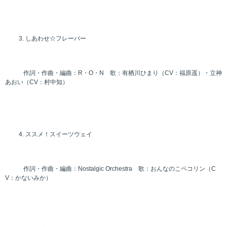
しあわせ☆フレーバー
作詞・作曲・編曲：R・O・N 歌：有栖川ひまり（CV：福原遥）・立神
あおい（CV：村中知）
ススメ！スイーツウェイ
作詞・作曲・編曲：Nostalgic Orchestra 歌：おんなのこペコリン（C
V：かないみか）