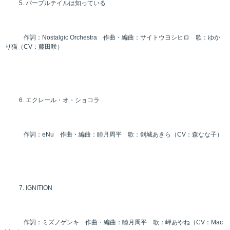
パープルテイルは知っている
作詞：Nostalgic Orchestra 作曲・編曲：サイトウヨシヒロ 歌：ゆか
り猫（CV：藤田咲）
エクレール・オ・ショコラ
作詞：eNu 作曲・編曲：睦月周平 歌：剣城あきら（CV：森なな子）
IGNITION
作詞：ミズノゲンキ 作曲・編曲：睦月周平 歌：岬あやね（CV：Mac