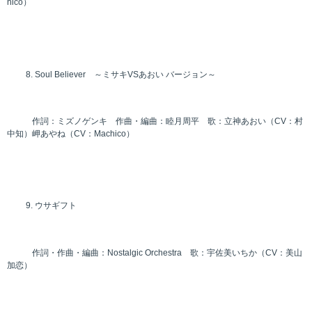
hico）
Soul Believer ～ミサキVSあおい バージョン～
作詞：ミズノゲンキ 作曲・編曲：睦月周平 歌：立神あおい（CV：村
中知）岬あやね（CV：Machico）
ウサギフト
作詞・作曲・編曲：Nostalgic Orchestra 歌：宇佐美いちか（CV：美山
加恋）