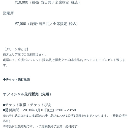
¥10,000（前売･当日共／全席指定･税込）
指定席
¥7,000（前売･当日共／全席指定･税込）
【グリーン席とは】
前方エリア席でご観劇頂けます。
劇場にて、公演パンフレット(販売品)と限定グッズ(非売品)をセットにしてプレゼント致しま
す。
◆チケット先行販売
オフィシャル先行販売（先着）
■チケット取扱：チケットぴあ
■受付期間：2018年3月10日(土)12:00～23:59
※お申し込みはお1人様1回のお申し込みにつき1公演1席種4枚までとなります。（複数公演申
込可）
※本受付は先着順です。（予定枚数終了次第、受付終了）