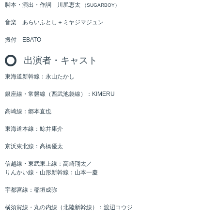
脚本・演出・作詞 川尻恵太
（SUGARBOY）
音楽 あらいふとし＋ミヤジマジュン
振付 EBATO
出演者・キャスト
東海道新幹線：永山たかし
銀座線・常磐線（西武池袋線）：KIMERU
高崎線：郷本直也
東海道本線：鯨井康介
京浜東北線：高橋優太
信越線・東武東上線：高崎翔太／
りんかい線・山形新幹線：山本一慶
宇都宮線：稲垣成弥
横須賀線・丸の内線（北陸新幹線）：渡辺コウジ