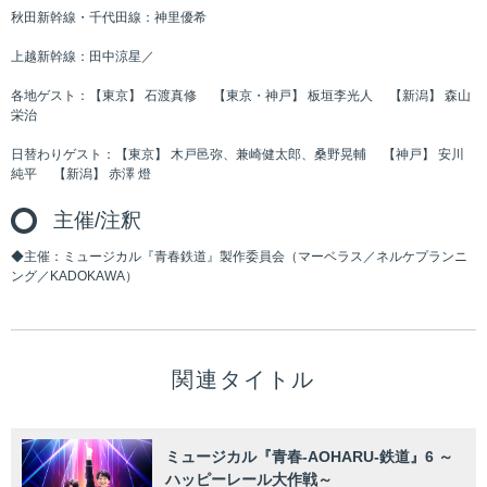
秋田新幹線・千代田線：神里優希
上越新幹線：田中涼星／
各地ゲスト：【東京】 石渡真修 【東京・神戸】 板垣李光人 【新潟】 森山
栄治
日替わりゲスト：【東京】 木戸邑弥、兼崎健太郎、桑野晃輔 【神戸】 安川
純平 【新潟】 赤澤 燈
主催/注釈
◆主催：ミュージカル『青春鉄道』製作委員会（マーベラス／ネルケプランニ
ング／KADOKAWA）
関連タイトル
ミュージカル『青春-AOHARU-鉄道』6 ～
ハッピーレール大作戦～