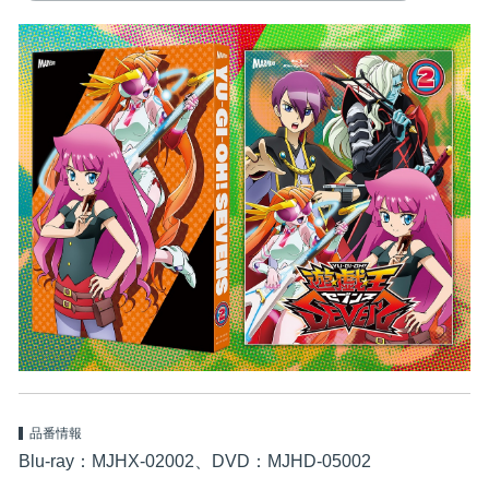
品番情報
Blu-ray：MJHX-02002、DVD：MJHD-05002