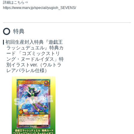
詳細はこちら⇒
https://www.marv.jp/special/yugioh_SEVENS/
特典
初回生産封入特典『遊戯王
ラッシュデュエル』特典カ
ード 「コズミックストリ
ング・ヌードルイダス」特
別イラストver.（ウルトラ
レアパラレル仕様）