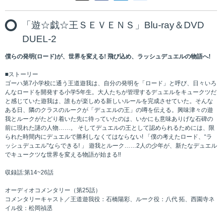
「遊☆戯☆王ＳＥＶＥＮＳ」Blu-ray＆DVD
DUEL-2
僕らの発明(ロード)が、世界を変える! 飛び込め、ラッシュデュエルの物語へ!
■ストーリー
ゴーハ第7小学校に通う王道遊我は、自分の発明を「ロード」と呼び、日々いろ
んなロードを開発する小学5年生。大人たちが管理するデュエルをキュークツだ
と感じていた遊我は、誰もが楽しめる新しいルールを完成させていた。そんな
ある日、隣のクラスのルークが「デュエルの王」の噂を伝える。興味津々の遊
我とルークがたどり着いた先に待っていたのは、いかにも意味ありげな石碑の
前に現れた謎の人物……。 そしてデュエルの王として認められるためには、限
られた時間内にデュエルで勝利しなくてはならない! 「僕の考えたロード、“ラ
ッシュデュエル"ならできる! 」 遊我とルーク……2人の少年が、新たなデュエル
でキュークツな世界を変える物語が始まる!!
収録話:第14~26話
オーディオコメンタリー（第25話）
コメンタリーキャスト／王道遊我役：石橋陽彩、ルーク役：八代 拓、⻄園寺ネ
イル役：松岡禎丞