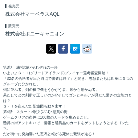
発売元
株式会社マーベラスAQL
販売元
株式会社ポニーキャニオン
第3話 練×試練×それぞれの一歩
いよいよＧ・Ｉ(グリードアイランド)プレイヤー選考審査開始！
「32名の合格者が出た時点で審査は終了」と聞き、志願者たちは即座に３つの
グループに分かれた。
列に並ぶ者、列の横で機をうかがう者、席から動かぬ者。
果たしてどの判断が正しいのか!?そしてゴンとキルアが見せた驚きの念能力と
は？
Ｇ・Ｉを盗んだ幻影旅団も動き出す！
第4話 スタート×呪文(ｽﾍﾟﾙ)×懸賞の街
ゲームクリアの条件は100枚のカードを集めること。
懸賞の街アントキバで、情報と懸賞品のカードをゲットしようとするゴンた
ち。
だが街中に突如響いた悲鳴と転がる死体に緊張が走る！