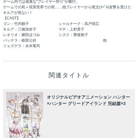
ゲーム内では過激な“プレイヤー狩り”が横行。
ゲームでの死＝現実世界での死……他プレイヤーから呪文(ｽﾍﾟﾙ)攻撃を受けた
キルアが危ない！
【CAST】
ゴン：竹内順子 シャルナーク：高戸靖広
キルア：三橋加奈子 マチ：上村貴子
レオリオ：郷田ほづみ シズク：豊後敦子
バッテラ：岐部公好 他
ツェズゲラ：水木竜司
関連タイトル
オリジナルビデオアニメーション ハンター
×ハンター グリードアイランド 完結篇×3