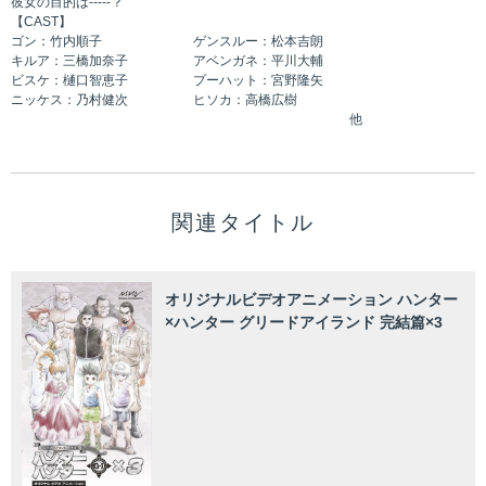
彼女の目的は-----？
【CAST】
ゴン：竹内順子 ゲンスルー：松本吉朗
キルア：三橋加奈子 アベンガネ：平川大輔
ビスケ：樋口智恵子 プーハット：宮野隆矢
ニッケス：乃村健次 ヒソカ：高橋広樹
他
関連タイトル
オリジナルビデオアニメーション ハンター
×ハンター グリードアイランド 完結篇×3