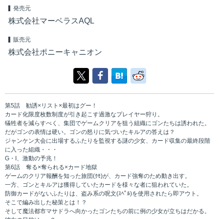
発売元
株式会社マーベラスAQL
販売元
株式会社ポニーキャニオン
第5話 勧誘×リスト×最初はグー！
カード化限度枚数制度が引き起こす過激なプレイヤー狩り。
犠牲者を減らすべく、集団でゲームクリアを狙う組織にゴンたちは誘われた。
だがゴンの表情は硬い。ゴンの怒りに気づいたキルアの答えは？
ジャンケン大会に出場するふたりを監視する謎の少女、カード収集の最終段階
に入った組織・・・
G・I、激動の予兆！
第6話 奪る×奪られる×カード地獄
ゲームのクリア報酬を知った旅団(ｸﾓ)が、カード強奪のため動き出す。
一方、ゴンとキルアは獲得していたカードを様々な者に狙われていた。
防御カードがないふたりは、盗み系の呪文(ｽﾍﾟﾙ)を使用されたら即アウト。
そこで編み出した秘策とは！？
そして魔法都市マサドラへ向かったゴンたちの前に例の少女が立ちはだかる。