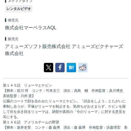
メディアタイプ
レンタルビデオ
発売元
株式会社マーベラスAQL
販売元
アミューズソフト販売株式会社 アミューズピクチャーズ
株式会社
第１４５話 リョーマとケビン
【脚本：前川 惇 コンテ：竹本玉三 演出：高島 輔 作画監督：及川博史
美術監督：川井 憲】
公園のコートで顔を合わせたリョーマとケビン。「試合をしよう」とたがいに
牽制し合うが、手塚がリョーマを制止する。気持ちがおさまらず、ケビンを探
して街を歩き回るリョーマは、跡部や真田の「今のリョーマ」に対する意見を
耳にする。
第１４６話 アメリカチームの野望
【脚本：坂井史世 コンテ：森 義博 演出：森 義博 作画監督：浜森理宏 美