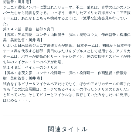
術監督：川井 憲】
ジュニア選抜メンバーに選ばれたリョーマ、不二、菊丸は、青学のほかのメン
バーたちから特訓を受ける。いっぽう、来日したアメリカ西海岸ジュニア選抜
チームは、あたかもこちらを挑発するように、ド派手な記者会見を行ってい
た。
第１４７話 最強！跡部＆真田
【脚本：笠原邦暁 コンテ：山田健学 演出：奥野コウ太 作画監督：松浦仁
美 美術監督：川井 憲】
いよいよ日米親善ジュニア選抜大会が開幕。 日本チームは、初戦から日本中学
テニス界を代表する跡部・真田のふたりをダブルスとして起用する。アメリカ
チームは、パワーが信条のビリー・キャシディと、体の柔軟性とスピードが持
ち味のマイケル・リーのペアが出場。
第１４８話 ベイカーのシナリオ
【脚本：志茂文彦 コンテ：松澤建一 演出：松澤建一 作画監督：伊藤秀
樹 美術監督：川井 憲】
試合をするビリー＆マイケルペアだけでなく、ほかのアメリカチームの選手た
ちも「この試合展開は、コーチであるベイカーの作ったシナリオのとおりだ」
と知っていた。そしてビリーとマイケルは、温存していた力をしだいに発揮し
はじめる・・・。
関連タイトル