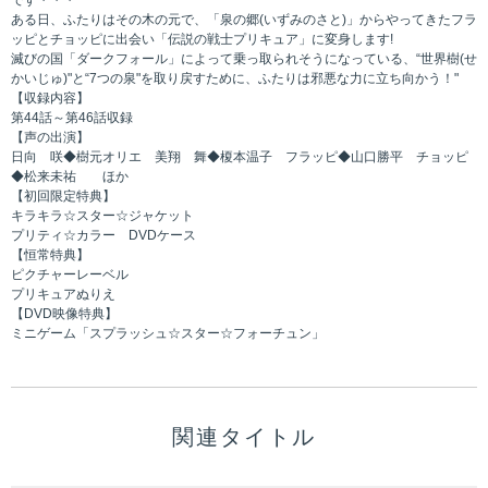
です・・・
ある日、ふたりはその木の元で、「泉の郷(いずみのさと)」からやってきたフラ
ッピとチョッピに出会い「伝説の戦士プリキュア」に変身します!
滅びの国「ダークフォール」によって乗っ取られそうになっている、“世界樹(せ
かいじゅ)"と“7つの泉"を取り戻すために、ふたりは邪悪な力に立ち向かう！"
【収録内容】
第44話～第46話収録
【声の出演】
日向 咲◆樹元オリエ 美翔 舞◆榎本温子 フラッピ◆山口勝平 チョッピ
◆松来未祐 ほか
【初回限定特典】
キラキラ☆スター☆ジャケット
プリティ☆カラー DVDケース
【恒常特典】
ピクチャーレーベル
プリキュアぬりえ
【DVD映像特典】
ミニゲーム「スプラッシュ☆スター☆フォーチュン」
関連タイトル