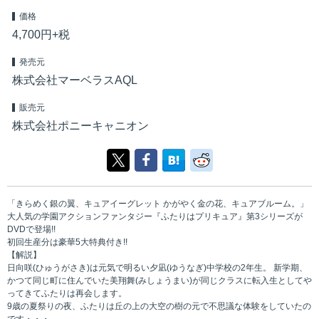
価格
4,700円+税
発売元
株式会社マーベラスAQL
販売元
株式会社ポニーキャニオン
「きらめく銀の翼、キュアイーグレット かがやく金の花、キュアブルーム。」
大人気の学園アクションファンタジー『ふたりはプリキュア』第3シリーズが
DVDで登場!!
初回生産分は豪華5大特典付き!!
【解説】
日向咲(ひゅうがさき)は元気で明るい夕凪(ゆうなぎ)中学校の2年生。 新学期、
かつて同じ町に住んでいた美翔舞(みしょうまい)が同じクラスに転入生としてや
ってきてふたりは再会します。
9歳の夏祭りの夜、ふたりは丘の上の大空の樹の元で不思議な体験をしていたの