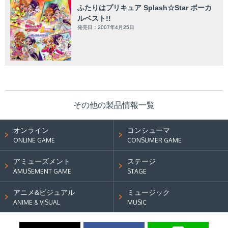
ふたりはプリキュア Splash☆Star ボーカ
ルベスト!!
発売日：2007年4月25日
その他の製品情報一覧
オンライン
コンシューマ
ONLINE GAME
CONSUMER GAME
アミューズメント
ステージ
AMUSEMENT GAME
STAGE
アニメ&ビジュアル
ミュージック
ANIME & VISUAL
MUSIC