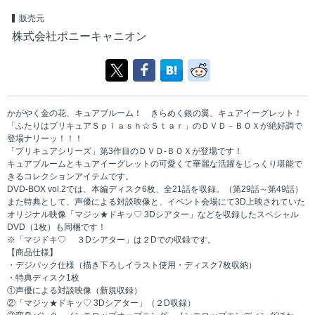
販売元
株式会社ポニーキャニオン
かがやく金の花、キュアブルーム！ きらめく銀の翼、キュアイーグレット！
「ふたりはプリキュアＳｐｌａｓｈ☆Ｓｔａｒ」のＤＶＤ－ＢＯＸが絶好調で
登場ナリーッ！！！
「プリキュアシリーズ」第3作目のＤＶＤ-ＢＯＸが登場です！
キュアブルームとキュアイーグレットの可愛くて華麗な活躍をじっくり堪能で
きるコレクションアイテムです。
DVD-BOX vol.2では、本編ディスク6枚、全21話を収録。（第29話～第49話）
また特典として、声優による対談映像と、イベント会場にて3D上映されていた
オリジナル映像「マジッ★ドキッ♡ 3Dシアター」などを収録したスペシャル
DVD（1枚）も同梱です！
※「マジドキ♡ ３Dシアター」は２Dでの収録です。
【商品仕様】
・デジパック仕様（描き下ろしイラスト使用・ディスク7枚収納）
・特典ディスク1枚
①声優による対談映像（新規収録）
②「マジッ★ドキッ♡ 3Dシアター」（２D収録）