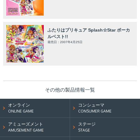
ふたりはプリキュア Splash☆Star ボーカ
ルベスト!!
発売日：2007年4月25日
その他の製品情報一覧
オンライン
コンシューマ
ONLINE GAME
CONSUMER GAME
アミューズメント
ステージ
AMUSEMENT GAME
STAGE