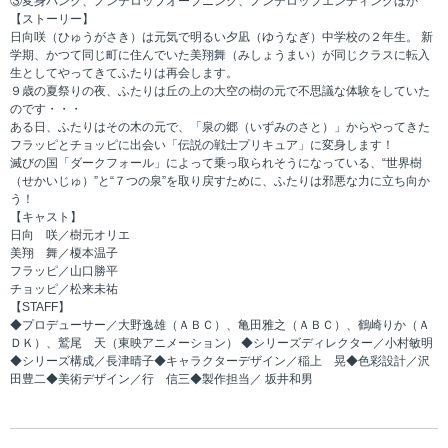
③変身バンク、ノンテロップオープニング、ノンテロップエンディングほか
【ストーリー】
日向咲（ひゅうがさき）は元気で明るい夕凪（ゆうなぎ）中学校の２年生。 新
学期、かつて同じ町に住んでいた美翔舞（みしょうまい）が同じクラスに転入
生としてやってきてふたりは再会します。
９歳の夏祭りの夜、ふたりは丘の上の大空の樹の元で不思議な体験をしていた
のです・・・
ある日、ふたりはその木の元で、「泉の郷（いずみのさと）」からやってきた
フラッピとチョッピに出会い「伝説の戦士プリキュア」に変身します！
滅びの国「ダークフォール」によって乗っ取られそうになっている、“世界樹
（せかいじゅ）”と“７つの泉”を取り戻すために、ふたりは邪悪な力に立ち向か
う！
【キャスト】
日向 咲／樹元オリエ
美翔 舞／榎本温子
フラッピ／山口勝平
チョッピ／松来未祐
【STAFF】
◆プロデューサー／大野逸雄（ＡＢＣ）、亀田雅之（ＡＢＣ）、鶴崎りか（Ａ
ＤＫ）、鷲尾 天（東映アニメーション） ◆シリーズディレクター／小村敏明
◆シリーズ構成／長津晴子◆キャラクターデザイン／稲上 晃◆色彩設計／沢
田豊二◆美術デザイン／行 信三◆製作担当／ 坂井和男