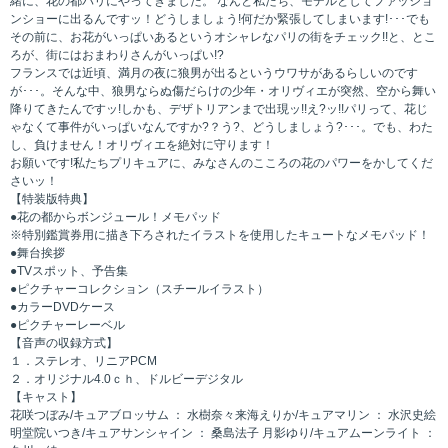
緒に、花の都パリにやってきました。 なんと私たち、モデルとしてファッショ
ンショーに出るんですッ！どうしましょう!何だか緊張してしまいます!･･･でも
その前に、お花がいっぱいあるというオシャレなパリの街をチェック!!と、とこ
ろが、街にはおまわりさんがいっぱい!?
フランスでは近頃、満月の夜に狼男が出るというウワサがあるらしいのです
が･･･。そんな中、狼男ならぬ傷だらけの少年・オリヴィエが突然、空から舞い
降りてきたんですッ!しかも、デザトリアンまで出現ッ!!え?ッ!!パリって、花じ
ゃなくて事件がいっぱいなんですか?？う?、どうしましょう?･･･。でも、わた
し、負けません！オリヴィエを絶対に守ります！
お願いです!私たちプリキュアに、みなさんのこころの花のパワーをかしてくだ
さいッ！
【特装版特典】
●花の都からボンジュール！メモパッド
※特別鑑賞券用に描き下ろされたイラストを使用したキュートなメモパッド！
●舞台挨拶
●TVスポット、予告集
●ピクチャーコレクション（スチールイラスト）
●カラーDVDケース
●ピクチャーレーベル
【音声の収録方式】
１．ステレオ、リニアPCM
２．オリジナル4.0ｃｈ、ドルビーデジタル
【キャスト】
花咲つぼみ/キュアブロッサム ： 水樹奈々来海えりか/キュアマリン ： 水沢史絵
明堂院いつき/キュアサンシャイン ： 桑島法子 月影ゆり/キュアムーンライト ：