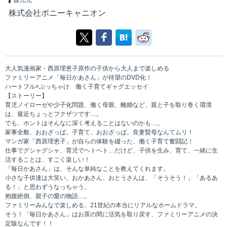
販売元
株式会社ポニーキャニオン
大人気漫画家・西原理恵子原作の子供から大人まで楽しめる
ファミリーアニメ「毎日かあさん」が待望のDVD化！
ハートフル×ぶっちゃけ 働く子育てギャグエッセイ
【ストーリー】
育児ノイローゼや少子化問題、働く母親、離婚など、親と子を取り巻く環境
は、最近ちょっとフクザツです…。
でも、ホントはそんなに深く考えることはないのかも…。
家事全般、おおざっぱ。子育て、おおざっぱ。良妻賢母なんてムリ！
マンガ家「西原理恵子」が自らの体験を綴った、働く子育て奮闘記！
仕事でグシャグシャ、育児でヘトヘト…だけど、子供を生み、育て、一緒に生
活することは、すごく楽しい！
「毎日かあさん」は、そんな単純なことを教えてくれます。
小さな子供達は大笑い、おかあさん、おとうさんは、「そうそう！」「あるあ
る！」と思わずうなっちゃう。
抱腹絶倒、親子の愛の物語…。
ファミリーみんなで楽しめる、21世紀の本当にリアルなホームドラマ。
そう！「毎日かあさん」はお茶の間に活気を取り戻す、ファミリーアニメの決
定版なんです！！