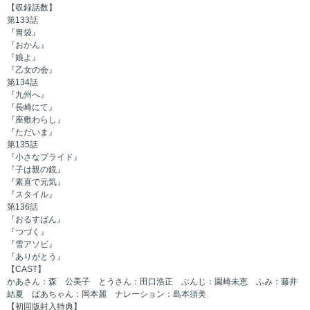
【収録話数】
第133話
『胃袋』
『おかん』
『娘よ』
『乙女の会』
第134話
『九州へ』
『長崎にて』
『座敷わらし』
『ただいま』
第135話
『小さなプライド』
『子は親の鏡』
『素直で元気』
『スタイル』
第136話
『おるすばん』
『つづく』
『雪アソビ』
『ありがとう』
【CAST】
かあさん：森 公美子 とうさん：田口浩正 ぶんじ：園崎未恵 ふみ：藤井
結夏 ばあちゃん：岡本麗 ナレーション：島本須美
【初回版封入特典】