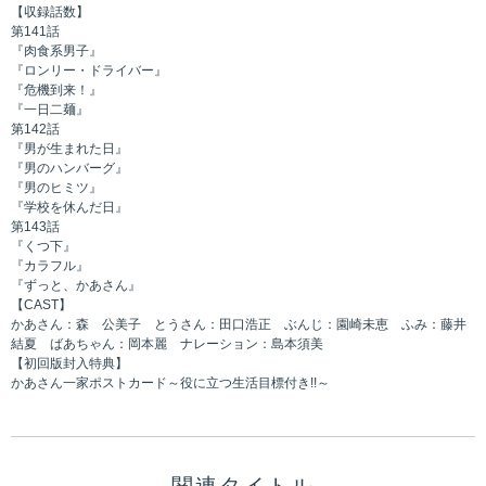
【収録話数】
第141話
『肉食系男子』
『ロンリー・ドライバー』
『危機到来！』
『一日二麺』
第142話
『男が生まれた日』
『男のハンバーグ』
『男のヒミツ』
『学校を休んだ日』
第143話
『くつ下』
『カラフル』
『ずっと、かあさん』
【CAST】
かあさん：森 公美子 とうさん：田口浩正 ぶんじ：園崎未恵 ふみ：藤井
結夏 ばあちゃん：岡本麗 ナレーション：島本須美
【初回版封入特典】
かあさん一家ポストカード～役に立つ生活目標付き!!～