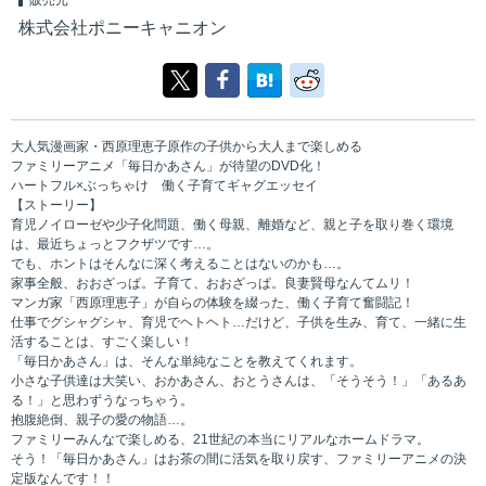
販売元
株式会社ポニーキャニオン
大人気漫画家・西原理恵子原作の子供から大人まで楽しめる
ファミリーアニメ「毎日かあさん」が待望のDVD化！
ハートフル×ぶっちゃけ 働く子育てギャグエッセイ
【ストーリー】
育児ノイローゼや少子化問題、働く母親、離婚など、親と子を取り巻く環境
は、最近ちょっとフクザツです…。
でも、ホントはそんなに深く考えることはないのかも…。
家事全般、おおざっぱ。子育て、おおざっぱ。良妻賢母なんてムリ！
マンガ家「西原理恵子」が自らの体験を綴った、働く子育て奮闘記！
仕事でグシャグシャ、育児でヘトヘト…だけど、子供を生み、育て、一緒に生
活することは、すごく楽しい！
「毎日かあさん」は、そんな単純なことを教えてくれます。
小さな子供達は大笑い、おかあさん、おとうさんは、「そうそう！」「あるあ
る！」と思わずうなっちゃう。
抱腹絶倒、親子の愛の物語…。
ファミリーみんなで楽しめる、21世紀の本当にリアルなホームドラマ。
そう！「毎日かあさん」はお茶の間に活気を取り戻す、ファミリーアニメの決
定版なんです！！