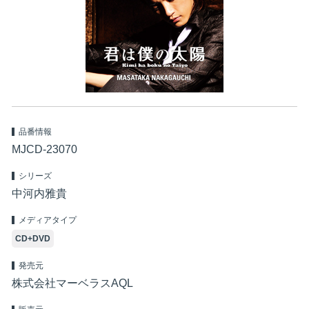
品番情報
MJCD-23070
シリーズ
中河内雅貴
メディアタイプ
CD+DVD
発売元
株式会社マーベラスAQL