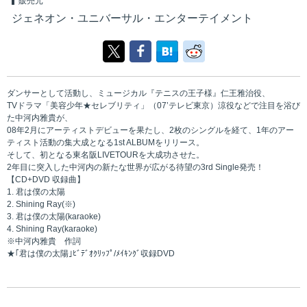
販売元
ジェネオン・ユニバーサル・エンターテイメント
ダンサーとして活動し、ミュージカル『テニスの王子様』仁王雅治役、
TVドラマ「美容少年★セレブリティ」（07’テレビ東京）涼役などで注目を浴び
た中河内雅貴が、
08年2月にアーティストデビューを果たし、2枚のシングルを経て、1年のアー
ティスト活動の集大成となる1st ALBUMをリリース。
そして、初となる東名阪LIVETOURを大成功させた。
2年目に突入した中河内の新たな世界が広がる待望の3rd Single発売！
【CD+DVD 収録曲】
1. 君は僕の太陽
2. Shining Ray(※)
3. 君は僕の太陽(karaoke)
4. Shining Ray(karaoke)
※中河内雅貴 作詞
★｢君は僕の太陽｣ﾋﾞﾃﾞｵｸﾘｯﾌﾟ/ﾒｲｷﾝｸﾞ収録DVD