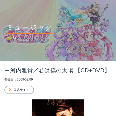
ミュージック
MUSIC
中河内雅貴／君は僕の太陽 【CD+DVD】
発売日：2009/09/09
公式サイト