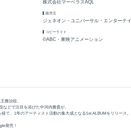
株式会社マーベラスAQL
販売元
ジェネオン・ユニバーサル・エンターテ
コピーライト
©ABC・東映アニメーション
仁王雅治役、
涼役などで注目を浴びた中河内雅貴が、
経て、1年のアーティスト活動の集大成となる1st ALBUMをリリース。
gle発売！