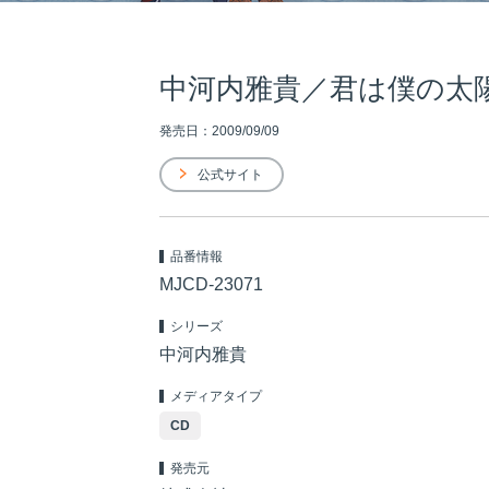
中河内雅貴／君は僕の太
発売日：2009/09/09
公式サイト
品番情報
MJCD-23071
シリーズ
中河内雅貴
メディアタイプ
CD
発売元