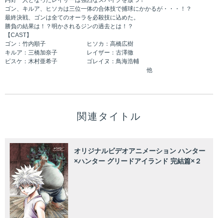
内野一人となったレイザーは強烈なスパイクを放つ！
ゴン、キルア、ヒソカは三位一体の合体技で捕球にかかるが・・・！？
最終決戦、ゴンは全てのオーラを必殺技に込めた。
勝負の結果は！？明かされるジンの過去とは！？
【CAST】
ゴン：竹内順子 ヒソカ：高橋広樹
キルア：三橋加奈子 レイザー：古澤徹
ビスケ：木村亜希子 ゴレイヌ：鳥海浩輔
他
関連タイトル
オリジナルビデオアニメーション ハンター
×ハンター グリードアイランド 完結篇×２