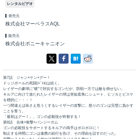
レンタルビデオ
発売元
株式会社マーベラスAQL
販売元
株式会社ポニーキャニオン
第7話 ジャン×ケン×グー！
ドッジボールの死闘(ﾊﾞﾄﾙ)は続く。
レイザーの豪球に“硬”で対抗するゴンだが、防戦一方では敵を倒せない。
キルアに向けて放たれたレイザーの球は突如直角にシュート、ヒソカとビスケ
を標的に・・・！
一つ間違えば命さえ危うくするレイザーの攻撃に、怒りのゴンは完璧に負かす
ことを誓う。
「最初はグー！」。ゴンの必殺技が炸裂する！
第8話 合体×衝撃×バンジーガム
ゴンの必殺技をサポートするキルアの両手はボロボロに！
制止する仲間にゴンは連携の続行を告げ、その理由を話すのだった。