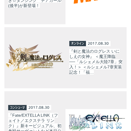
き☆ダンシング チアガール
(後半)が新登場！
オンライン
2017.08.30
『剣と魔法のログレス いに
しえの女神』 ＜魔王降臨
──「ルシェメル大陸7章」突
入！＞ ＜ルシェメル7章実装
記念！「福…
コンシューマ
2017.08.30
『Fate/EXTELLA LINK（フ
ェイト／エクステラ リン
ク）』新キービジュアル、初
参戦サーヴァントなど本日公