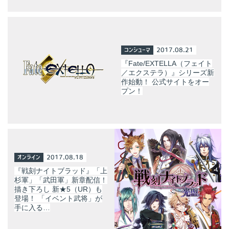
コンシューマ
2017.08.21
『Fate/EXTELLA（フェイト
／エクステラ）』シリーズ新
作始動！ 公式サイトをオー
プン！
オンライン
2017.08.18
『戦刻ナイトブラッド』「上
杉軍」「武田軍」新章配信！
描き下ろし 新★5（UR）も
登場！ 「イベント武将」が
手に入る…