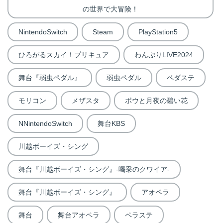
の世界で大冒険！
NintendoSwitch
Steam
PlayStation5
ひろがるスカイ！プリキュア
わんぷりLIVE2024
舞台『弱虫ペダル』
弱虫ペダル
ペダステ
モリコン
メザスタ
ボウと月夜の碧い花
NNintendoSwitch
舞台KBS
川越ボーイズ・シング
舞台『川越ボーイズ・シング』-喝采のクワイア-
舞台『川越ボーイズ・シング』
アオペラ
舞台
舞台アオペラ
ペラステ