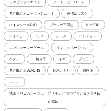
ファビュラスナイト
ノーモアヒーローズ
遊☆戯☆王ゴーラッシュ！！
佐伯ユウスケ
ハイスクールDxD
ブラウザ三国志
KIMERU
アオアシ
Op.4
ゲーム
インディー
コンシューマーゲーム
インキュベーション
ペダル
一騎当千
イギ
ブラ三
遊☆戯☆王SEVENS
楠木ともり
川﨑龍
ロミン
映画トロピカル～ジュ！プリキュア 雪のプリンセスと奇跡
の指輪！