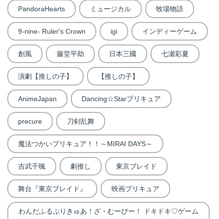
PandoraHearts
ミュージカル
牧場物語
9-nine- Ruler's Crown
igi
インディーゲーム
創風
藤堂平助
日本三國
七瀬彩夏
演劇【推しの子】
【推しの子】
AnimeJapan
Dancing☆Starプリキュア
precure
刀剣乱舞
魔法つかいプリキュア！！～MIRAI DAYS～
吉武千颯
劇推し
東京ブレイド
舞台『東京ブレイド』
映画プリキュア
わんだふるぷりきゅあ！ざ・むーびー！ ドキドキ♡ゲーム