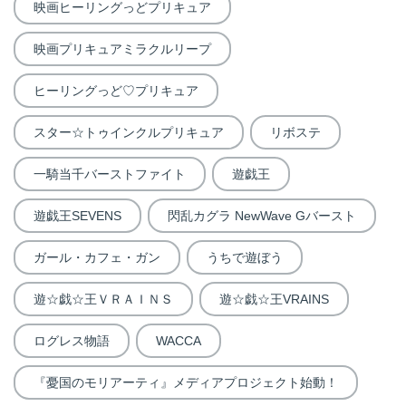
映画ヒーリングっどプリキュア
映画プリキュアミラクルリープ
ヒーリングっど♡プリキュア
スター☆トゥインクルプリキュア
リボステ
一騎当千バーストファイト
遊戯王
遊戯王SEVENS
閃乱カグラ NewWave Gバースト
ガール・カフェ・ガン
うちで遊ぼう
遊☆戯☆王ＶＲＡＩＮＳ
遊☆戯☆王VRAINS
ログレス物語
WACCA
『憂国のモリアーティ』メディアプロジェクト始動！