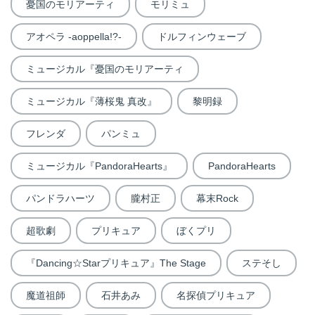
憂国のモリアーティ
モリミュ
アオペラ -aoppella!?-
ドルフィンウェーブ
ミュージカル『憂国のモリアーティ
ミュージカル『薄桜鬼 真改』
黎明録
フレンダ
パンミュ
ミュージカル『PandoraHearts』
PandoraHearts
パンドラハーツ
朧村正
幕末Rock
超歌劇
プリキュア
ぼくプリ
『Dancing☆Starプリキュア』The Stage
ステそし
魔道祖師
石井あみ
名探偵プリキュア