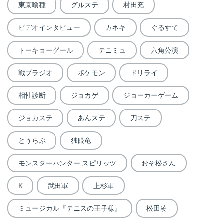
東京喰種
グルステ
村田充
ビデオインタビュー
カネキ
ぐるすて
トーキョーグール
テニミュ
六角公演
戦ブラジオ
ポケモン
ドリライ
相性診断
ジョカゲ
ジョーカーゲーム
ジョカステ
あんステ
刀ステ
とうらぶ
独眼竜
モンスターハンター スピリッツ
おそ松さん
K
武田軍
上杉軍
ミュージカル『テニスの王子様』
松田凌