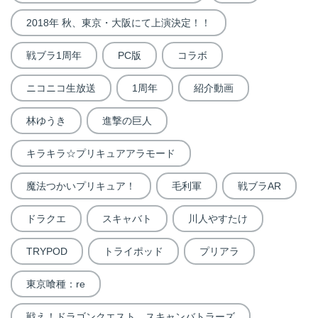
2018年 秋、東京・大阪にて上演決定！！
戦ブラ1周年
PC版
コラボ
ニコニコ生放送
1周年
紹介動画
林ゆうき
進撃の巨人
キラキラ☆プリキュアアラモード
魔法つかいプリキュア！
毛利軍
戦ブラAR
ドラクエ
スキャバト
川人やすたけ
TRYPOD
トライポッド
プリアラ
東京喰種：re
戦え！ドラゴンクエスト スキャンバトラーズ