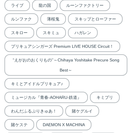
ライブ
龍の国
ルーンファクトリー
ルンファク
薄桜鬼
スキップとローファー
スキロー
スキミュ
ハガレン
プリキュアシンガーズ Premium LIVE HOUSE Circuit！
“えがおのおくりもの'’～Chihaya Yoshitake Precure Song
Best～
キミとアイドルプリキュア♪
ミュージカル『青春-AOHARU-鉄道』
キミプリ
わんだふるぷりきゅあ！
賭ケグルイ
賭ケステ
DAEMON X MACHINA