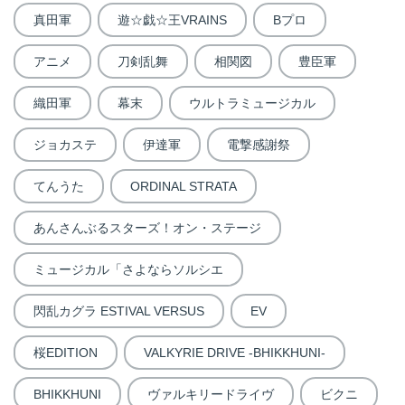
真田軍
遊☆戯☆王VRAINS
Bプロ
アニメ
刀剣乱舞
相関図
豊臣軍
織田軍
幕末
ウルトラミュージカル
ジョカステ
伊達軍
電撃感謝祭
てんうた
ORDINAL STRATA
あんさんぶるスターズ！オン・ステージ
ミュージカル「さよならソルシエ
閃乱カグラ ESTIVAL VERSUS
EV
桜EDITION
VALKYRIE DRIVE -BHIKKHUNI-
BHIKKHUNI
ヴァルキリードライヴ
ビクニ