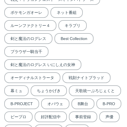
ポケモンガオーレ
ネット番組
ルーンファクトリー４
キラプリ
剣と魔法のログレス
Best Collection
ブラウザ一騎当千
剣と魔法のログレス いにしえの女神
オーディナルストラータ
戦刻ナイトブラッド
幕ミュ
ちょうかげき
天歌統一ぷろじぇくと
B-PROJECT
オバウェ
B舞台
B-PRO
ビープロ
好評配信中
事前登録
声優