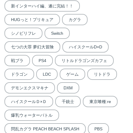
新インターハイ編、遂に完結！！
HUGっと！プリキュア
カグラ
シノビリフレ
Switch
七つの大罪 夢幻大冒険
ハイスクールD×D
戦ブラ
PS4
リトルドラゴンズカフェ
ドラゴン
LDC
ゲーム
リトドラ
デモンエクスマキナ
DXM
ハイスクールＤ×Ｄ
千銃士
東京喰種:re
爆乳ウォーターバトル
閃乱カグラ PEACH BEACH SPLASH
PBS