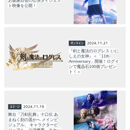
お披露目会の公演ダイジェス
ト映像を公開！
オンライン
2024.11.21
『剣と魔法のログレス いに
しえの女神』＜「11th
Anniversary」開催！ログイ
ンで魔晶石100個プレゼン
ト！＞
ステージ
2024.11.19
舞台『刀剣乱舞』十口伝 あ
まねく刻の遥かへ メインビ
ジュアル、 キャラクタービ
ジュアル、公演概要、チケッ