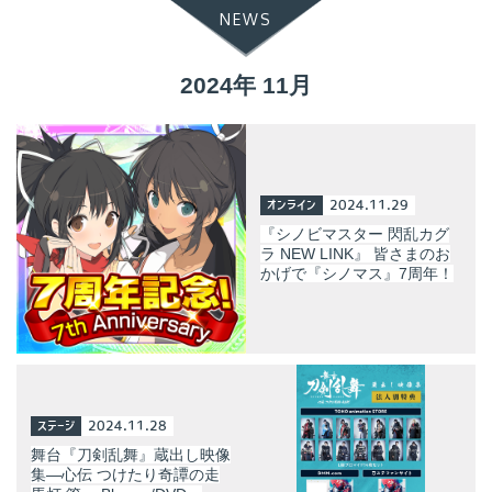
NEWS
2024年 11月
オンライン
2024.11.29
『シノビマスター 閃乱カグ
ラ NEW LINK』 皆さまのお
かげで『シノマス』7周年！
ステージ
2024.11.28
舞台『刀剣乱舞』蔵出し映像
集—心伝 つけたり奇譚の走