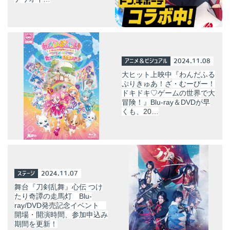
アニメ＆ビジュアル
2024.11.08
大ヒット上映中『わんだふる
ぷりきゅあ！ざ・むーびー！
ドキドキ♡ゲームの世界で大
冒険！』Blu-ray＆DVDが早
くも、20…
ステージ
2024.11.07
舞台『刀剣乱舞』心伝 つけ
たり奇譚の走馬灯 Blu-
ray/DVD発売記念イベント
開場・開演時間、参加申込み
期間を更新！