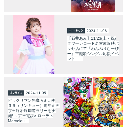
ミュージック
2024.11.06
【石井あみ】11/23(土・祝)
タワーレコード名古屋近鉄パ
ッセ店にて『わんぷりむーび
ー』主題歌シングル応援イベ
ント …
オンライン
2024.11.05
ビックリマン悪魔 VS 天使
３９（サンキュー）周年企画
京王線沿線周遊ラリーを実
施! ～京王電鉄× ロッテ ×
Marvelou…