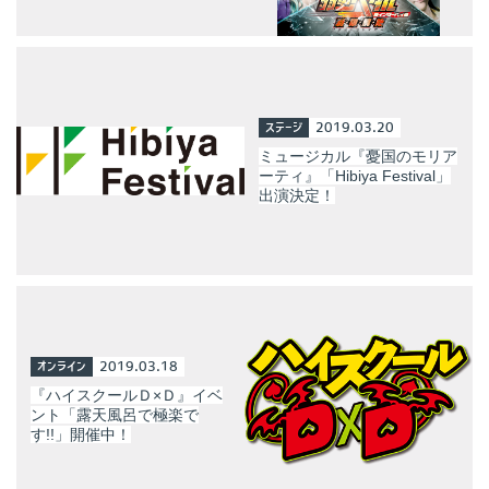
ステージ
2019.03.20
ミュージカル『憂国のモリア
ーティ』「Hibiya Festival」
出演決定！
オンライン
2019.03.18
『ハイスクールＤ×Ｄ』イベ
ント「露天風呂で極楽で
す!!」開催中！