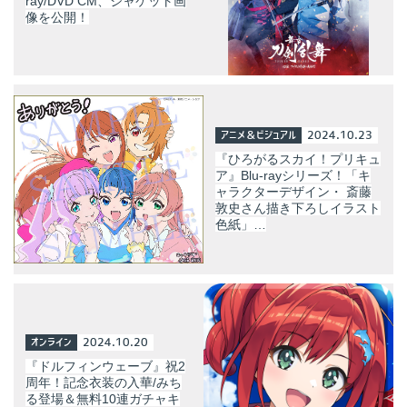
ray/DVD CM、ジャケット画
像を公開！
アニメ＆ビジュアル
2024.10.23
『ひろがるスカイ！プリキュ
ア』Blu-rayシリーズ！「キ
ャラクターデザイン・ 斎藤
敦史さん描き下ろしイラスト
色紙」…
オンライン
2024.10.20
『ドルフィンウェーブ』祝2
周年！記念衣装の入華/みち
る登場＆無料10連ガチャキ