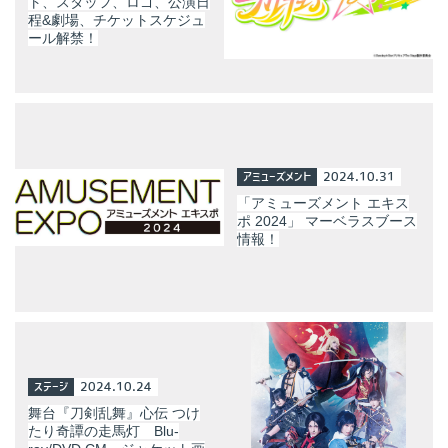
ト、スタッフ、ロゴ、公演日
程&劇場、チケットスケジュ
ール解禁！
アミューズメント
2024.10.31
「アミューズメント エキス
ポ 2024」 マーベラスブース
情報！
ステージ
2024.10.24
舞台『刀剣乱舞』心伝 つけ
たり奇譚の走馬灯 Blu-