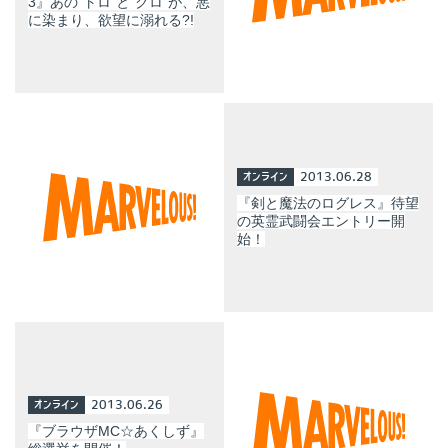
3』あの“トロ”と“クロ”が、悪
に染まり、欲望に溺れる?!
オンライン
2013.06.28
『剣と魔法のログレス』待望
の英霊武闘会エントリー開
始！
オンライン
2013.06.26
『ブラウザMC☆あくしず』