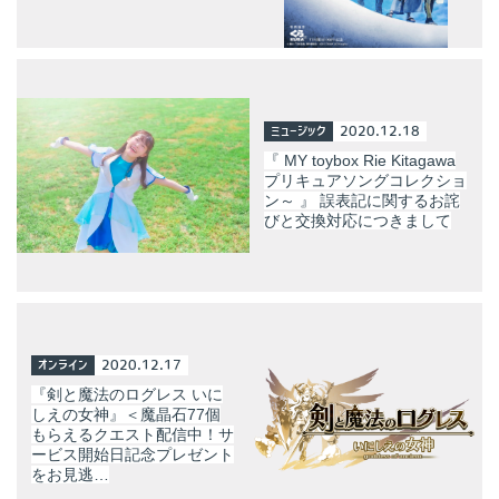
ミュージック
2020.12.18
『 MY toybox Rie Kitagawa
プリキュアソングコレクショ
ン～ 』 誤表記に関するお詫
びと交換対応につきまして
オンライン
2020.12.17
『剣と魔法のログレス いに
しえの女神』＜魔晶石77個
もらえるクエスト配信中！サ
ービス開始日記念プレゼント
をお見逃…