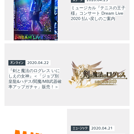
ミュージカル『テニスの王⼦
様』コンサート Dream Live
2020 払い戻しのご案内
オンライン
2020.04.22
『剣と魔法のログレス いに
しえの女神』＜「ジョブ別
皇龍&ハデス/閻魔/MB武器確
率アップガチャ」販売！＞
ミュージック
2020.04.21