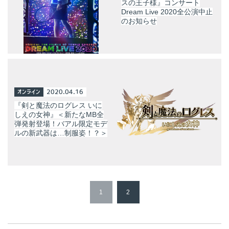
スの王子様』コンサート
Dream Live 2020全公演中止
のお知らせ
オンライン
2020.04.16
『剣と魔法のログレス いに
しえの女神』＜新たなMB全
弾発射登場！バアル限定モデ
ルの新武器は…制服姿！？＞
1
2