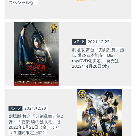
スペシャルな…
ステージ
2021.12.23
劇場版 舞台『刀剣乱舞』虚
伝 燃ゆる本能寺 Blu-
ray/DVD化決定。 発売は
2022年4月20日(水)
ステージ
2021.12.23
劇場版 舞台『刀剣乱舞』第2
弾！「義伝 暁の独眼竜」は
2022年1月21日（金）より
《３週間限定上映》