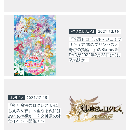
アニメ＆ビジュアル
2021.12.16
『映画トロピカル～ジュ！プ
リキュア 雪のプリンセスと
奇跡の指輪！』のBlu-ray＆
DVDが2022年2月23日(水)に
発売決定！
オンライン
2021.12.15
『剣と魔法のログレス いに
しえの女神』＜聖なる夜には
あの女神様が…？女神祭の外
伝イベント開催！＞