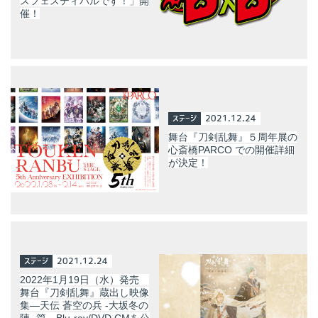
スフェスティバルです！」開
催！
ステージ
2021.12.24
舞台『刀剣乱舞』５周年展の
心斎橋PARCO での開催詳細
が決定！
ステージ
2021.12.24
2022年1月19日（水）発売
舞台『刀剣乱舞』蔵出し映像
集—天伝 蒼空の兵 -大坂冬の
陣- 篇—Blu-ray/DVD CMを公